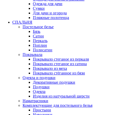
Одежда для дачи
Сумки
Для дачи и огорода
Пляжные полотенца
СПАЛЬНЯ
Постельное белье
Бязь
Сатин
Перкаль
Поплин
Полисатин
Покрывала
Покрывало стеганое из перкаля
Покрывало стеганое из сатина
Покрывало из меха
Покрывало стёганное из бязи
Одеяла и подушки
Декоративные подушки
Подушки
Одеяла
Изделия из натуральной шерсти
Наматраcники
Комплектующие для постельного белья
Простыни
Наволочки