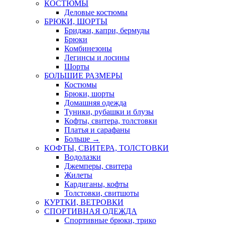
КОСТЮМЫ
Деловые костюмы
БРЮКИ, ШОРТЫ
Бриджи, капри, бермуды
Брюки
Комбинезоны
Легинсы и лосины
Шорты
БОЛЬШИЕ РАЗМЕРЫ
Костюмы
Брюки, шорты
Домашняя одежда
Туники, рубашки и блузы
Кофты, свитера, толстовки
Платья и сарафаны
Больше
→
КОФТЫ, СВИТЕРА, ТОЛСТОВКИ
Водолазки
Джемперы, свитера
Жилеты
Кардиганы, кофты
Толстовки, свитшоты
КУРТКИ, ВЕТРОВКИ
СПОРТИВНАЯ ОДЕЖДА
Спортивные брюки, трико