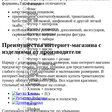
формами. Такие изделия отличаются:
Фитили
Флис
качественным пошивом;
Футер
применением хлопчатобумажной, трикотажной,
Футер
батистовой, шелковой, шифоновой и другой легкой
Футер + интерлок
ткани;
Футер + кашкорсе
использованием различных дополнений, аксессуаров,
Футер + кулирка
скрывающих чрезмерные размеры фигуры.
Футер + лайкра
футер + люрекс
Преимущества интернет-магазина с
Футер + масло
изделиями от производителя
Футер + милано
Футер + милано + релакс
Наряду с изделиями больших размеров, наш интернет-магазин
Футер + ниагара
предлагает туники, блузки, рубашки для представительниц
Футер с начесом
слабого пола со стандартными и маленькими размерами. В
Хамур
интернет-магазине Venera-mart можно купить трикотажную
Хамур + милано
тунику любого размерного ряда. Все изделия красивые,
Хлопок
стильные, не выгорающие на солнце.
Хлопок + полиэстер
Блузы
Хлопок + ПЭ
Рубашки
Хлопок, вискоза и полиэстер
Туники
Шёлк
Шифон
Сортировать по популярности: по убыванию