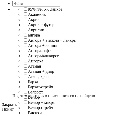
95% п/э, 5% лайкра
Академик
Акрил
Акрил + футер
Акрилик
ангора
Ангора + вискоза + лайкра
Ангора + лапша
Ангора-софт
Ангора/кашкорсе
Ангорка
Атаман
Атаман + диор
Атлас, креп
Бархат
Бархат-стрейч
Велсофт
По этим критериям поиска ничего не найдено
Велюр
Велюр + махра
Закрыть
Велюр-стрейч
Принт
Вискоза