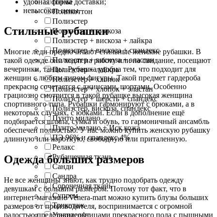
Пенье
удобная форма доставки;
невысокие цены.
Поликоттон
Полиэстер
Стильные рубашки
Полиэстер + вискоза
Полиэстер + вискоза + лайкра
Полиэстер + вискоза + спандекс
Многие леди предпочитают стильные женские рубашки. В
Полиэстер + вискоза + эластан
такой одежде они ходят на работу или на свидание, посещают
вечеринки, танцы. Рубашка удобна тем, что подходит для
Полиэстер + лайкра
женщин с любым типом фигуры. Такой предмет гардероба
Полиэстер + хлопок
прекрасно сочетается с джинсами, шортами. Особенно
Полиэстер + хлопок + эластан
грациозно смотрится в такой рубашке высокая женщина
Полиэстер + шерсть + спандекс
спортивного типа. Рубашки гармонируют с брюками, а в
Полиэстер, вискоза, спандекс
некоторых случаях, с юбками. Если в дополнение ещё
Пунто милано
подбирается шляпа, сумка и обувь, то гармоничный ансамбль
Пунто-милано + Иск.кожа
обеспечен полностью. У нас можно купить женскую рубашку
ПЭ 96% и спандекс 4%
длинную или короткую, свободную или приталенную.
Релакс
Рубашечная ткань
Одежда больших размеров
Санди
Сандра
Не все женщины знают, как трудно подобрать одежду
Сорочечная ткань
девушкам с большим размером. Потому тот факт, что в
Супрем
интернет-магазине Venera-mart можно купить блузы больших
Трикотаж
размеров от производителя, воспринимается с огромной
Ультрасофт
радостью представительницами прекрасного пола с пышными