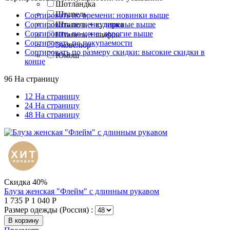
Шотландка
Штапель
Сортировать по времени: новинки выше
Штапель + кулирка
Сортировать по цене: дешевые выше
Сортировать по цене: дорогие выше
Штапель + шифон
Сортировать по покупаемости
Эковелюр
Сортировать по размеру скидки: высокие скидки в
Юмош
конце
96 На страницу
12 На страницу
24 На страницу
48 На страницу
Скидка 40%
Блуза женская "Флейм" с длинным рукавом
1 735
Р
1 040
Р
Размер одежды (Россия) :
В корзину