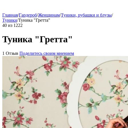
Главная
/
Гардероб
/
Женщинам
/
Туники, рубашки и блузы
/
Туники
/
Туника "Гретта"
40
из
1222
Туника "Гретта"
1 Отзыв
Поделитесь своим мнением