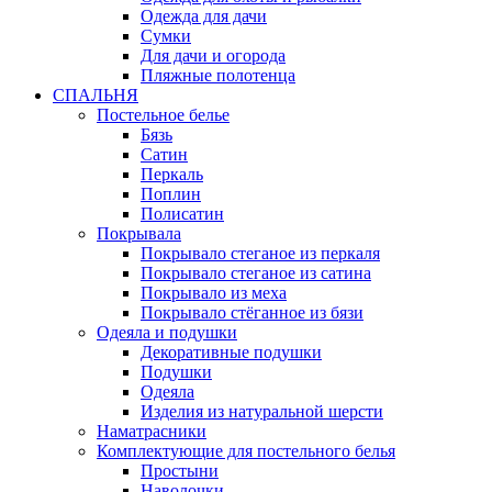
Одежда для дачи
Сумки
Для дачи и огорода
Пляжные полотенца
СПАЛЬНЯ
Постельное белье
Бязь
Сатин
Перкаль
Поплин
Полисатин
Покрывала
Покрывало стеганое из перкаля
Покрывало стеганое из сатина
Покрывало из меха
Покрывало стёганное из бязи
Одеяла и подушки
Декоративные подушки
Подушки
Одеяла
Изделия из натуральной шерсти
Наматраcники
Комплектующие для постельного белья
Простыни
Наволочки