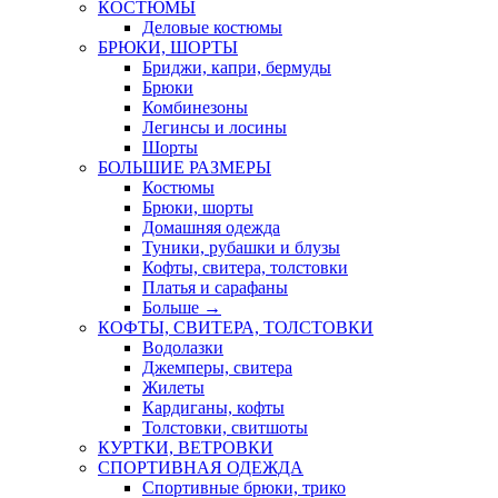
КОСТЮМЫ
Деловые костюмы
БРЮКИ, ШОРТЫ
Бриджи, капри, бермуды
Брюки
Комбинезоны
Легинсы и лосины
Шорты
БОЛЬШИЕ РАЗМЕРЫ
Костюмы
Брюки, шорты
Домашняя одежда
Туники, рубашки и блузы
Кофты, свитера, толстовки
Платья и сарафаны
Больше
→
КОФТЫ, СВИТЕРА, ТОЛСТОВКИ
Водолазки
Джемперы, свитера
Жилеты
Кардиганы, кофты
Толстовки, свитшоты
КУРТКИ, ВЕТРОВКИ
СПОРТИВНАЯ ОДЕЖДА
Спортивные брюки, трико