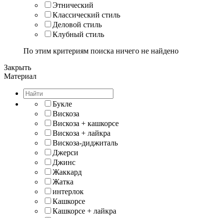
Этнический
Классический стиль
Деловой стиль
Клубный стиль
По этим критериям поиска ничего не найдено
Закрыть
Материал
Букле
Вискоза
Вискоза + кашкорсе
Вискоза + лайкра
Вискоза-диджиталь
Джерси
Джинс
Жаккард
Жатка
интерлок
Кашкорсе
Кашкорсе + лайкра