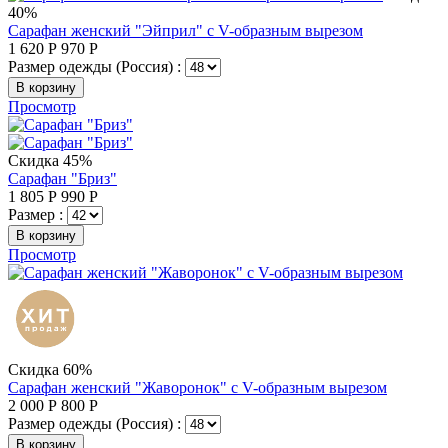
40%
Сарафан женский "Эйприл" с V-образным вырезом
1 620
Р
970
Р
Размер одежды (Россия) :
В корзину
Просмотр
Скидка 45%
Сарафан "Бриз"
1 805
Р
990
Р
Размер :
В корзину
Просмотр
Скидка 60%
Сарафан женский "Жаворонок" с V-образным вырезом
2 000
Р
800
Р
Размер одежды (Россия) :
В корзину