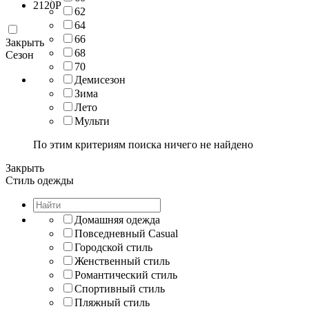
2120
Р
62
64
66
Закрыть
68
Сезон
70
Демисезон
Зима
Лето
Мульти
По этим критериям поиска ничего не найдено
Закрыть
Стиль одежды
Домашняя одежда
Повседневный Casual
Городской стиль
Женственный стиль
Романтический стиль
Спортивный стиль
Пляжный стиль