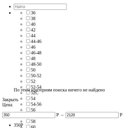
36
38
40
42
44
44-46
46
46-48
48
48-50
50
50-52
52
52-54
По этим критериям поиска ничего не найдено
52С
54
Закрыть
54-56
Цена
56
Р
–
Р
56-58
58
350
Р
60