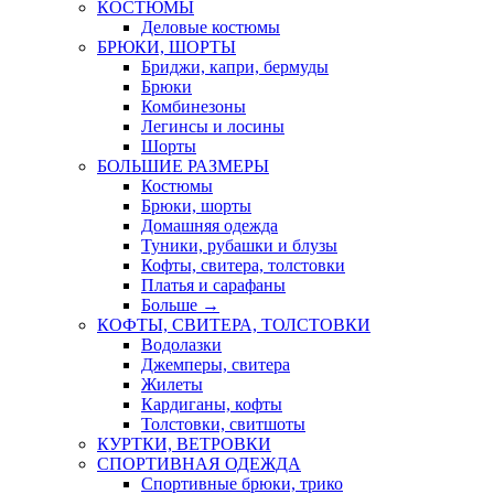
КОСТЮМЫ
Деловые костюмы
БРЮКИ, ШОРТЫ
Бриджи, капри, бермуды
Брюки
Комбинезоны
Легинсы и лосины
Шорты
БОЛЬШИЕ РАЗМЕРЫ
Костюмы
Брюки, шорты
Домашняя одежда
Туники, рубашки и блузы
Кофты, свитера, толстовки
Платья и сарафаны
Больше
→
КОФТЫ, СВИТЕРА, ТОЛСТОВКИ
Водолазки
Джемперы, свитера
Жилеты
Кардиганы, кофты
Толстовки, свитшоты
КУРТКИ, ВЕТРОВКИ
СПОРТИВНАЯ ОДЕЖДА
Спортивные брюки, трико