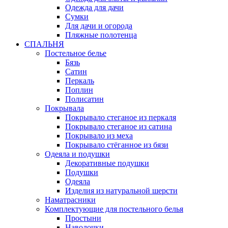
Одежда для дачи
Сумки
Для дачи и огорода
Пляжные полотенца
СПАЛЬНЯ
Постельное белье
Бязь
Сатин
Перкаль
Поплин
Полисатин
Покрывала
Покрывало стеганое из перкаля
Покрывало стеганое из сатина
Покрывало из меха
Покрывало стёганное из бязи
Одеяла и подушки
Декоративные подушки
Подушки
Одеяла
Изделия из натуральной шерсти
Наматраcники
Комплектующие для постельного белья
Простыни
Наволочки