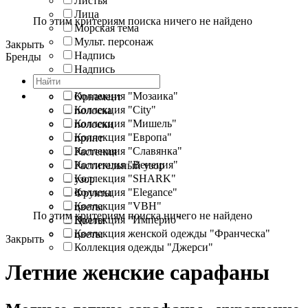
Листья
Лица
По этим критериям поиска ничего не найдено
Морская тема
Мульт. персонаж
Закрыть
Надпись
Бренды
Надпись
Огурцы
Коллекция "Мозаика"
Орнамент
Коллекция "City"
полоска
Коллекция "Мишель"
полоски
Коллекция "Европа"
принт
Коллекция "Славянка"
Растения
Коллекция "Венеция"
Растительный узор
Коллекция "SHARK"
узор
Коллекция "Elegance"
Фрукты
Коллекция "VBH"
цветы
По этим критериям поиска ничего не найдено
Коллекция "Империо"
Цветы
Коллекция женской одежды "Франческа"
цветы
Закрыть
Коллекция одежды "Джерси"
Летние женские сарафаны