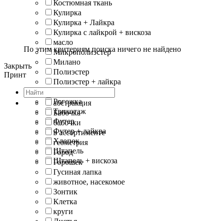
Костюмная ткань
Кулирка
Кулирка + Лайкра
Кулирка с лайкрой + вискоза
масло
По этим критериям поиска ничего не найдено
Микрополиэстер
Милано
Закрыть
Полиэстер
Принт
Полиэстер + лайкра
Пунта
Рогожка
абстракция
Трикотаж
Бабочка
Футер
бабочки
Футер + лайкра
в ассортименте
Хлопок
геометрия
Штапель
Город
Штапель + вискоза
Горошек
Гусиная лапка
животное, насекомое
Зонтик
Клетка
круги