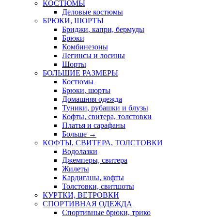
КОСТЮМЫ
Деловые костюмы
БРЮКИ, ШОРТЫ
Бриджи, капри, бермуды
Брюки
Комбинезоны
Легинсы и лосины
Шорты
БОЛЬШИЕ РАЗМЕРЫ
Костюмы
Брюки, шорты
Домашняя одежда
Туники, рубашки и блузы
Кофты, свитера, толстовки
Платья и сарафаны
Больше
→
КОФТЫ, СВИТЕРА, ТОЛСТОВКИ
Водолазки
Джемперы, свитера
Жилеты
Кардиганы, кофты
Толстовки, свитшоты
КУРТКИ, ВЕТРОВКИ
СПОРТИВНАЯ ОДЕЖДА
Спортивные брюки, трико