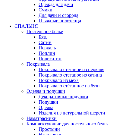
Одежда для дачи
Сумки
Для дачи и огорода
Пляжные полотенца
СПАЛЬНЯ
Постельное белье
Бязь
Сатин
Перкаль
Поплин
Полисатин
Покрывала
Покрывало стеганое из перкаля
Покрывало стеганое из сатина
Покрывало из меха
Покрывало стёганное из бязи
Одеяла и подушки
Декоративные подушки
Подушки
Одеяла
Изделия из натуральной шерсти
Наматраcники
Комплектующие для постельного белья
Простыни
Наволочки