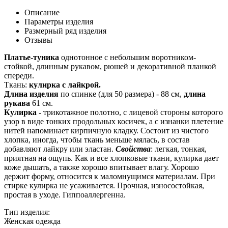
Описание
Параметры изделия
Размерный ряд изделия
Отзывы
Платье-туника
однотонное с небольшим воротником-
стойкой, длинным рукавом, рюшей и декоративной планкой
спереди.
Ткань:
кулирка с лайкрой.
Длина изделия
по спинке (для 50 размера) - 88 см,
длина
рукава
61 см.
Кулирка -
трикотажное полотно, с лицевой стороны которого
узор в виде тонких продольных косичек, а с изнанки плетение
нитей напоминает кирпичную кладку. Состоит из чистого
хлопка, иногда, чтобы ткань меньше мялась, в состав
добавляют лайкру или эластан.
Свойства
: легкая, тонкая,
приятная на ощупь. Как и все хлопковые ткани, кулирка дает
коже дышать, а также хорошо впитывает влагу. Хорошо
держит форму, относится к маломнущимся материалам. При
стирке кулирка не усаживается. Прочная, износостойкая,
простая в уходе. Гиппоаллергенна.
Тип изделия:
Женская одежда