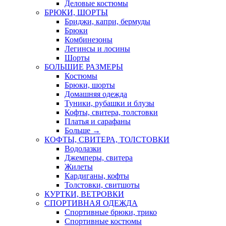
Деловые костюмы
БРЮКИ, ШОРТЫ
Бриджи, капри, бермуды
Брюки
Комбинезоны
Легинсы и лосины
Шорты
БОЛЬШИЕ РАЗМЕРЫ
Костюмы
Брюки, шорты
Домашняя одежда
Туники, рубашки и блузы
Кофты, свитера, толстовки
Платья и сарафаны
Больше
→
КОФТЫ, СВИТЕРА, ТОЛСТОВКИ
Водолазки
Джемперы, свитера
Жилеты
Кардиганы, кофты
Толстовки, свитшоты
КУРТКИ, ВЕТРОВКИ
СПОРТИВНАЯ ОДЕЖДА
Спортивные брюки, трико
Спортивные костюмы