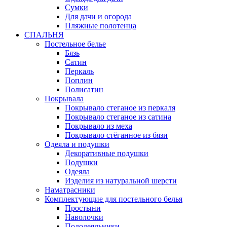
Сумки
Для дачи и огорода
Пляжные полотенца
СПАЛЬНЯ
Постельное белье
Бязь
Сатин
Перкаль
Поплин
Полисатин
Покрывала
Покрывало стеганое из перкаля
Покрывало стеганое из сатина
Покрывало из меха
Покрывало стёганное из бязи
Одеяла и подушки
Декоративные подушки
Подушки
Одеяла
Изделия из натуральной шерсти
Наматраcники
Комплектующие для постельного белья
Простыни
Наволочки
Пододеяльники