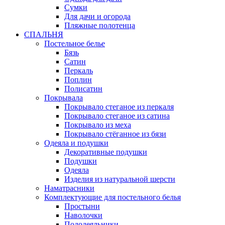
Сумки
Для дачи и огорода
Пляжные полотенца
СПАЛЬНЯ
Постельное белье
Бязь
Сатин
Перкаль
Поплин
Полисатин
Покрывала
Покрывало стеганое из перкаля
Покрывало стеганое из сатина
Покрывало из меха
Покрывало стёганное из бязи
Одеяла и подушки
Декоративные подушки
Подушки
Одеяла
Изделия из натуральной шерсти
Наматраcники
Комплектующие для постельного белья
Простыни
Наволочки
Пододеяльники