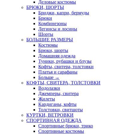
Деловые костюмы
БРЮКИ, ШОРТЫ
Бриджи, капри, бермуды
Брюки
Комбинезоны
Легинсы и лосины
Шорты
БОЛЬШИЕ РАЗМЕРЫ
Костюмы
Брюки, шорты
Домашняя одежда
Туники, рубашки и блузы
Кофты, свитера, толстовки
Платья и сарафаны
Больше
→
КОФТЫ, СВИТЕРА, ТОЛСТОВКИ
Водолазки
Джемперы, свитера
Жилеты
Кардиганы, кофты
Толстовки, свитшоты
КУРТКИ, ВЕТРОВКИ
СПОРТИВНАЯ ОДЕЖДА
Спортивные брюки, трико
Спортивные костюмы