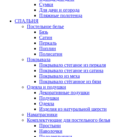
Сумки
Для дачи и огорода
Пляжные полотенца
СПАЛЬНЯ
Постельное белье
Бязь
Сатин
Перкаль
Поплин
Полисатин
Покрывала
Покрывало стеганое из перкаля
Покрывало стеганое из сатина
Покрывало из меха
Покрывало стёганное из бязи
Одеяла и подушки
Декоративные подушки
Подушки
Одеяла
Изделия из натуральной шерсти
Наматраcники
Комплектующие для постельного белья
Простыни
Наволочки
Пододеяльники