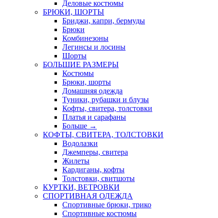
Деловые костюмы
БРЮКИ, ШОРТЫ
Бриджи, капри, бермуды
Брюки
Комбинезоны
Легинсы и лосины
Шорты
БОЛЬШИЕ РАЗМЕРЫ
Костюмы
Брюки, шорты
Домашняя одежда
Туники, рубашки и блузы
Кофты, свитера, толстовки
Платья и сарафаны
Больше
→
КОФТЫ, СВИТЕРА, ТОЛСТОВКИ
Водолазки
Джемперы, свитера
Жилеты
Кардиганы, кофты
Толстовки, свитшоты
КУРТКИ, ВЕТРОВКИ
СПОРТИВНАЯ ОДЕЖДА
Спортивные брюки, трико
Спортивные костюмы