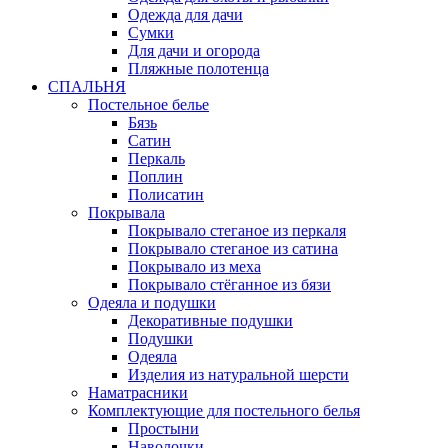
Одежда для дачи
Сумки
Для дачи и огорода
Пляжные полотенца
СПАЛЬНЯ
Постельное белье
Бязь
Сатин
Перкаль
Поплин
Полисатин
Покрывала
Покрывало стеганое из перкаля
Покрывало стеганое из сатина
Покрывало из меха
Покрывало стёганное из бязи
Одеяла и подушки
Декоративные подушки
Подушки
Одеяла
Изделия из натуральной шерсти
Наматраcники
Комплектующие для постельного белья
Простыни
Наволочки