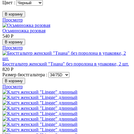
Цвет :
В корзину
Просмотр
Осьминожка розовая
540
Р
В корзину
Просмотр
Бюстгальтер женский "Тиана" без поролона в упаковке, 2 шт.
820
Р
Размер бюстгальтера :
В корзину
Просмотр