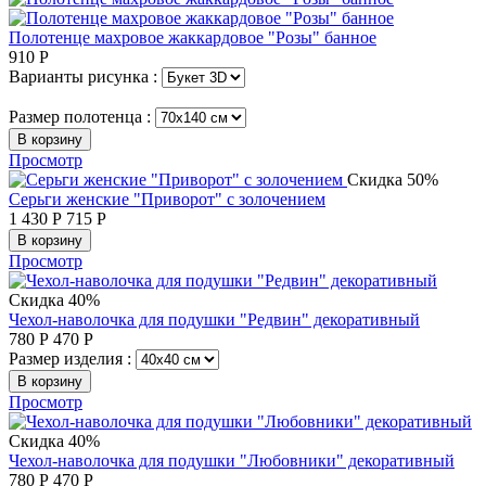
Полотенце махровое жаккардовое "Розы" банное
910
Р
Варианты рисунка :
Размер полотенца :
В корзину
Просмотр
Скидка 50%
Серьги женские "Приворот" с золочением
1 430
Р
715
Р
В корзину
Просмотр
Скидка 40%
Чехол-наволочка для подушки "Редвин" декоративный
780
Р
470
Р
Размер изделия :
В корзину
Просмотр
Скидка 40%
Чехол-наволочка для подушки "Любовники" декоративный
780
Р
470
Р