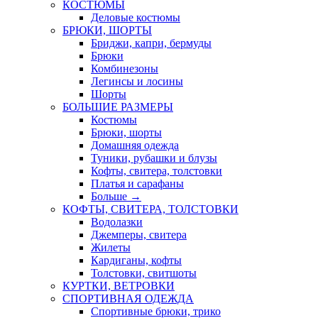
КОСТЮМЫ
Деловые костюмы
БРЮКИ, ШОРТЫ
Бриджи, капри, бермуды
Брюки
Комбинезоны
Легинсы и лосины
Шорты
БОЛЬШИЕ РАЗМЕРЫ
Костюмы
Брюки, шорты
Домашняя одежда
Туники, рубашки и блузы
Кофты, свитера, толстовки
Платья и сарафаны
Больше
→
КОФТЫ, СВИТЕРА, ТОЛСТОВКИ
Водолазки
Джемперы, свитера
Жилеты
Кардиганы, кофты
Толстовки, свитшоты
КУРТКИ, ВЕТРОВКИ
СПОРТИВНАЯ ОДЕЖДА
Спортивные брюки, трико