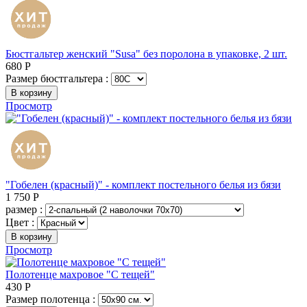
Бюстгальтер женский "Susa" без поролона в упаковке, 2 шт.
680
Р
Размер бюстгальтера :
В корзину
Просмотр
"Гобелен (красный)" - комплект постельного белья из бязи
1 750
Р
размер :
Цвет :
В корзину
Просмотр
Полотенце махровое "С тещей"
430
Р
Размер полотенца :