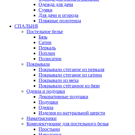
Одежда для дачи
Сумки
Для дачи и огорода
Пляжные полотенца
СПАЛЬНЯ
Постельное белье
Бязь
Сатин
Перкаль
Поплин
Полисатин
Покрывала
Покрывало стеганое из перкаля
Покрывало стеганое из сатина
Покрывало из меха
Покрывало стёганное из бязи
Одеяла и подушки
Декоративные подушки
Подушки
Одеяла
Изделия из натуральной шерсти
Наматраcники
Комплектующие для постельного белья
Простыни
Наволочки