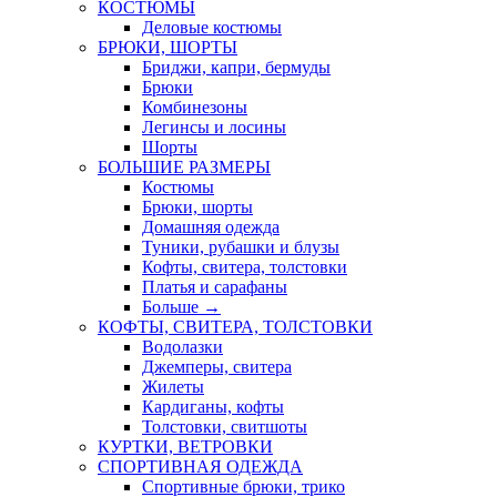
КОСТЮМЫ
Деловые костюмы
БРЮКИ, ШОРТЫ
Бриджи, капри, бермуды
Брюки
Комбинезоны
Легинсы и лосины
Шорты
БОЛЬШИЕ РАЗМЕРЫ
Костюмы
Брюки, шорты
Домашняя одежда
Туники, рубашки и блузы
Кофты, свитера, толстовки
Платья и сарафаны
Больше
→
КОФТЫ, СВИТЕРА, ТОЛСТОВКИ
Водолазки
Джемперы, свитера
Жилеты
Кардиганы, кофты
Толстовки, свитшоты
КУРТКИ, ВЕТРОВКИ
СПОРТИВНАЯ ОДЕЖДА
Спортивные брюки, трико