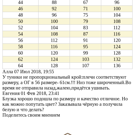
44
88
67
96
46
92
71
100
48
96
75
104
50
100
79
108
52
104
83
112
54
108
87
116
56
112
91
120
58
116
95
124
60
120
99
128
62
124
103
132
64
128
107
136
Алла
07 Июл 2018, 19:55
У туники не пропорциональный крой:плечи соответствуют
размеру, а ОГ в 56 размере- 61см.!!! Низ тоже широченный.Во
время не отправила назад,жалею,придётся ушивать.
Евгения
01 Фев 2018, 23:41
Блузка хорошо подошла по размеру и качество отличное. Но
как можно попутать цвет? Заказывала чёрную а получила
белую и что делать?
Поделитесь своим мнением