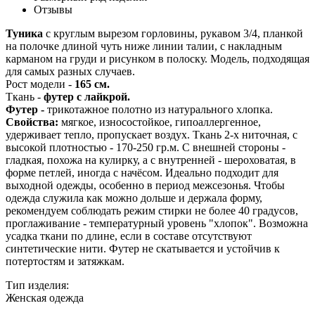
Отзывы
Туника
с круглым вырезом горловины, рукавом 3/4, планкой
на полочке длиной чуть ниже линии талии, с накладным
карманом на груди и рисунком в полоску. Модель, подходящая
для самых разных случаев.
Рост модели -
165 см.
Ткань -
футер с лайкрой.
Футер -
трикотажное полотно из натурального хлопка.
Свойства:
мягкое, износостойкое, гипоаллергенное,
удерживает тепло, пропускает воздух. Ткань 2-х ниточная, с
высокой плотностью - 170-250 гр.м. С внешней стороны -
гладкая, похожа на кулирку, а с внутренней - шероховатая, в
форме петлей, иногда с начёсом. Идеально подходит для
выходной одежды, особенно в период межсезонья. Чтобы
одежда служила как можно дольше и держала форму,
рекомендуем соблюдать режим стирки не более 40 градусов,
проглаживание - температурный уровень "хлопок". Возможна
усадка ткани по длине, если в составе отсутствуют
синтетические нити. Футер не скатывается и устойчив к
потертостям и затяжкам.
Тип изделия:
Женская одежда