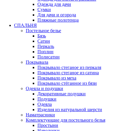
Одежда для дачи
Сумки
Для дачи и огорода
Пляжные полотенца
СПАЛЬНЯ
Постельное белье
Бязь
Сатин
Перкаль
Поплин
Полисатин
Покрывала
Покрывало стеганое из перкаля
Покрывало стеганое из сатина
Покрывало из меха
Покрывало стёганное из бязи
Одеяла и подушки
Декоративные подушки
Подушки
Одеяла
Изделия из натуральной шерсти
Наматраcники
Комплектующие для постельного белья
Простыни
Наволочки