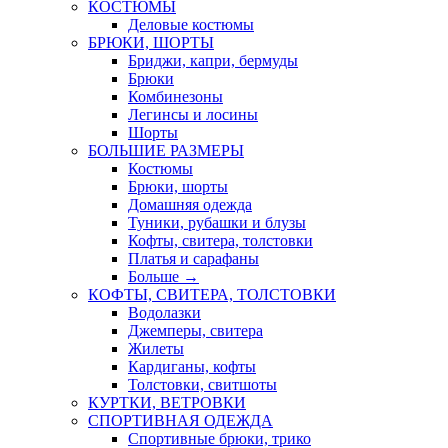
КОСТЮМЫ
Деловые костюмы
БРЮКИ, ШОРТЫ
Бриджи, капри, бермуды
Брюки
Комбинезоны
Легинсы и лосины
Шорты
БОЛЬШИЕ РАЗМЕРЫ
Костюмы
Брюки, шорты
Домашняя одежда
Туники, рубашки и блузы
Кофты, свитера, толстовки
Платья и сарафаны
Больше
→
КОФТЫ, СВИТЕРА, ТОЛСТОВКИ
Водолазки
Джемперы, свитера
Жилеты
Кардиганы, кофты
Толстовки, свитшоты
КУРТКИ, ВЕТРОВКИ
СПОРТИВНАЯ ОДЕЖДА
Спортивные брюки, трико