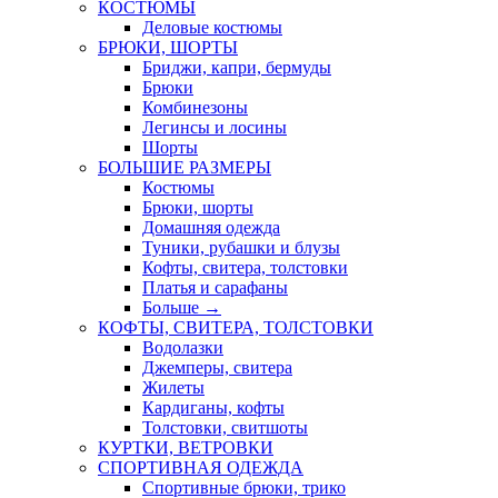
КОСТЮМЫ
Деловые костюмы
БРЮКИ, ШОРТЫ
Бриджи, капри, бермуды
Брюки
Комбинезоны
Легинсы и лосины
Шорты
БОЛЬШИЕ РАЗМЕРЫ
Костюмы
Брюки, шорты
Домашняя одежда
Туники, рубашки и блузы
Кофты, свитера, толстовки
Платья и сарафаны
Больше
→
КОФТЫ, СВИТЕРА, ТОЛСТОВКИ
Водолазки
Джемперы, свитера
Жилеты
Кардиганы, кофты
Толстовки, свитшоты
КУРТКИ, ВЕТРОВКИ
СПОРТИВНАЯ ОДЕЖДА
Спортивные брюки, трико