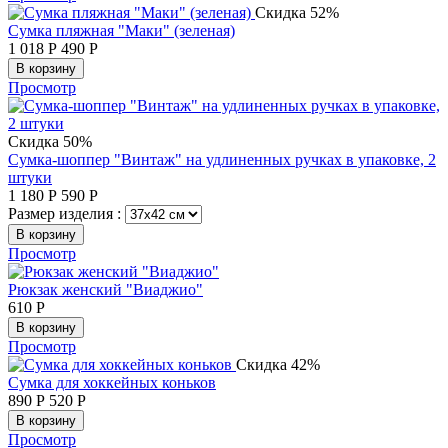
Скидка 52%
Сумка пляжная "Маки" (зеленая)
1 018
Р
490
Р
В корзину
Просмотр
Скидка 50%
Сумка-шоппер "Винтаж" на удлиненных ручках в упаковке, 2
штуки
1 180
Р
590
Р
Размер изделия :
В корзину
Просмотр
Рюкзак женский "Виаджио"
610
Р
В корзину
Просмотр
Скидка 42%
Сумка для хоккейных коньков
890
Р
520
Р
В корзину
Просмотр