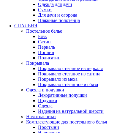
Одежда для дачи
Сумки
Для дачи и огорода
Пляжные полотенца
СПАЛЬНЯ
Постельное белье
Бязь
Сатин
Перкаль
Поплин
Полисатин
Покрывала
Покрывало стеганое из перкаля
Покрывало стеганое из сатина
Покрывало из меха
Покрывало стёганное из бязи
Одеяла и подушки
Декоративные подушки
Подушки
Одеяла
Изделия из натуральной шерсти
Наматраcники
Комплектующие для постельного белья
Простыни
Наволочки