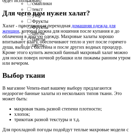
будет использован?
смайлики
текст
Для чего вам нужен халат?
узор
Фрукты
Халат - повседневная переходная
домашняя одежда для
Фрукты
женщин
, которая нужна для ношения после купания и до
цветы
облачения в другую одежду. Махровые халаты хорошо
Цветы
впитывают влагу, обеспечивают тепло и уют после горячего
цветы
душа, выхода с бассейна и после других водных процедур.
Кроме этого купить женский банный махровый халат можно
для носки поверх ночной рубашки или пижамы ранним утром
или вечером.
Выбор ткани
В магазине Venera-mart вашему выбору предлагаются
недорогие банные халаты из нескольких типов ткани. Это
может быть:
махровая ткань разной степени плотности;
хлопок;
трикотаж разной текстуры и т.д.
Для прохладной погоды подойдут теплые махровые модели с