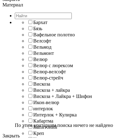
Материал
Бархат
Бязь
Вафельное полотно
Велсофт
Вельмод
Вельмонт
Велюр
Велюр с люрексом
Велюр-велсофт
Велюр-стрейч
Вискоза
Вискоза + лайкра
Вискоза + Лайкра + Шифон
Икон-велюр
интерлок
Интерлок + Кулирка
Кабартма
По этим критериям поиска ничего не найдено
Капитоний
Креп
Закрыть