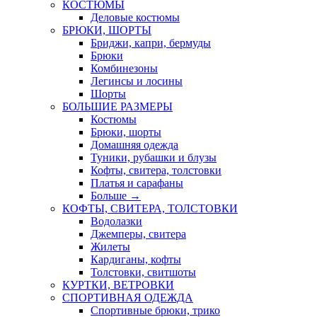
КОСТЮМЫ
Деловые костюмы
БРЮКИ, ШОРТЫ
Бриджи, капри, бермуды
Брюки
Комбинезоны
Легинсы и лосины
Шорты
БОЛЬШИЕ РАЗМЕРЫ
Костюмы
Брюки, шорты
Домашняя одежда
Туники, рубашки и блузы
Кофты, свитера, толстовки
Платья и сарафаны
Больше
→
КОФТЫ, СВИТЕРА, ТОЛСТОВКИ
Водолазки
Джемперы, свитера
Жилеты
Кардиганы, кофты
Толстовки, свитшоты
КУРТКИ, ВЕТРОВКИ
СПОРТИВНАЯ ОДЕЖДА
Спортивные брюки, трико