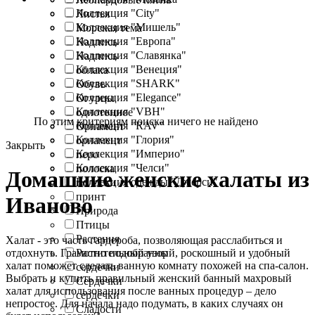
Коллекция "City"
Листья
Коллекция "Мишель"
Морская тема
Коллекция "Европа"
Надпись
Коллекция "Славянка"
Надпись
Коллекция "Венеция"
облака
Коллекция "SHARK"
Обувь
Коллекция "Elegance"
Огурцы
Коллекция "VBH"
однотонное
По этим критериям поиска ничего не найдено
Коллекция "RAV"
Орнамент
Коллекция "Глория"
орнамент
Закрыть
Коллекция "Империо"
перо
Коллекция "Челси"
полоска
Домашние женские халаты из
Коллекция одежды "Джерси"
полоски
принт
Иваново
Природа
Птицы
Растения
Халат - это часть гардероба, позволяющая расслабиться и
отдохнуть. Грамотно подобранный, роскошный и удобный
Растительный узор
халат поможет сделать ванную комнату похожей на спа-салон.
сердечки
Выбрать и купить правильный женский банный махровый
Сердечки
халат для использования после ванных процедур – дело
сердечки
непростое. Для начала надо подумать, в каких случаях он
Сладости