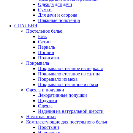
Одежда для дачи
Сумки
Для дачи и огорода
Пляжные полотенца
СПАЛЬНЯ
Постельное белье
Бязь
Сатин
Перкаль
Поплин
Полисатин
Покрывала
Покрывало стеганое из перкаля
Покрывало стеганое из сатина
Покрывало из меха
Покрывало стёганное из бязи
Одеяла и подушки
Декоративные подушки
Подушки
Одеяла
Изделия из натуральной шерсти
Наматраcники
Комплектующие для постельного белья
Простыни
Наволочки