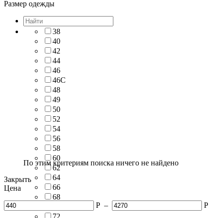
Размер одежды
38
40
42
44
46
46С
48
49
50
52
54
56
58
60
По этим критериям поиска ничего не найдено
62
64
Закрыть
66
Цена
68
Р
–
Р
70
72