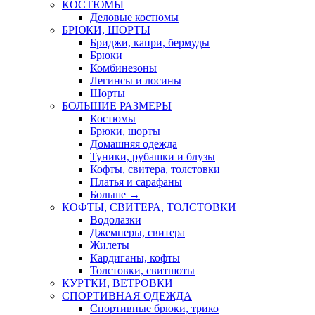
КОСТЮМЫ
Деловые костюмы
БРЮКИ, ШОРТЫ
Бриджи, капри, бермуды
Брюки
Комбинезоны
Легинсы и лосины
Шорты
БОЛЬШИЕ РАЗМЕРЫ
Костюмы
Брюки, шорты
Домашняя одежда
Туники, рубашки и блузы
Кофты, свитера, толстовки
Платья и сарафаны
Больше
→
КОФТЫ, СВИТЕРА, ТОЛСТОВКИ
Водолазки
Джемперы, свитера
Жилеты
Кардиганы, кофты
Толстовки, свитшоты
КУРТКИ, ВЕТРОВКИ
СПОРТИВНАЯ ОДЕЖДА
Спортивные брюки, трико