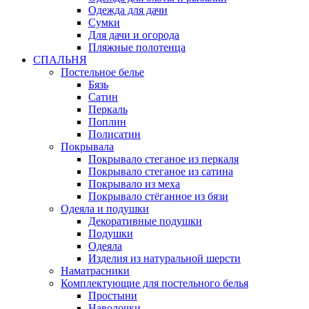
Одежда для дачи
Сумки
Для дачи и огорода
Пляжные полотенца
СПАЛЬНЯ
Постельное белье
Бязь
Сатин
Перкаль
Поплин
Полисатин
Покрывала
Покрывало стеганое из перкаля
Покрывало стеганое из сатина
Покрывало из меха
Покрывало стёганное из бязи
Одеяла и подушки
Декоративные подушки
Подушки
Одеяла
Изделия из натуральной шерсти
Наматраcники
Комплектующие для постельного белья
Простыни
Наволочки