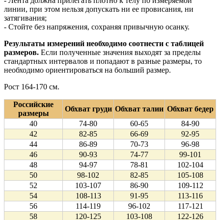
- Лента должна прилегать плотно к телу по измеряемой
линии, при этом нельзя допускать ни ее провисания, ни
затягивания;
- Стойте без напряжения, сохраняя привычную осанку.
Результаты измерений необходимо соотнести с таблицей
размеров.
Если полученные значения выходят за пределы
стандартных интервалов и попадают в разные размеры, то
необходимо ориентироваться на больший размер.
Рост 164-170 см.
Российские
Обхват груди
Обхват талии
Обхват бедер
размеры
40
74-80
60-65
84-90
42
82-85
66-69
92-95
44
86-89
70-73
96-98
46
90-93
74-77
99-101
48
94-97
78-81
102-104
50
98-102
82-85
105-108
52
103-107
86-90
109-112
54
108-113
91-95
113-116
56
114-119
96-102
117-121
58
120-125
103-108
122-126