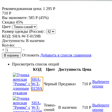
Рекомендованная цена:
1 295
Р
710
Р
Вы экономите:
585
Р
(
45
%)
Скидка 45%
Цвет:
Размер одежды (Россия) :
КОД:
SHA-W-T-0159B
Доступность:
В наличии
Кол-во:
+
−
Отложить
Добавить в список сравнения
В корзину
Просмотреть список опций
КОД
Цвет
Доступность
Цена
SHA-
Выберите
W-T-
Черный
Предзаказ
710
Р
опции
0159A
SHA-
Темно-
Выберите
W-T-
В наличии
710
Р
синий
опции
0159B