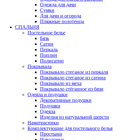
Одежда для дачи
Сумки
Для дачи и огорода
Пляжные полотенца
СПАЛЬНЯ
Постельное белье
Бязь
Сатин
Перкаль
Поплин
Полисатин
Покрывала
Покрывало стеганое из перкаля
Покрывало стеганое из сатина
Покрывало из меха
Покрывало стёганное из бязи
Одеяла и подушки
Декоративные подушки
Подушки
Одеяла
Изделия из натуральной шерсти
Наматраcники
Комплектующие для постельного белья
Простыни
Наволочки