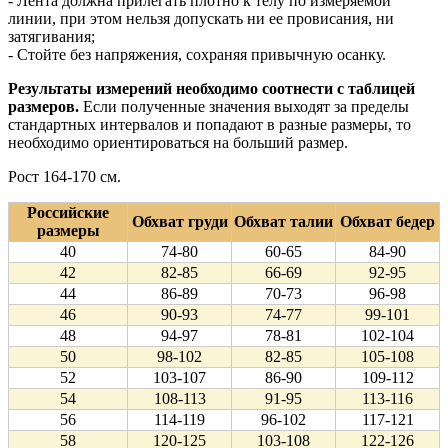
- Лента должна прилегать плотно к телу по измеряемой
линии, при этом нельзя допускать ни ее провисания, ни
затягивания;
- Стойте без напряжения, сохраняя привычную осанку.
Результаты измерений необходимо соотнести с таблицей
размеров.
Если полученные значения выходят за пределы
стандартных интервалов и попадают в разные размеры, то
необходимо ориентироваться на больший размер.
Рост 164-170 см.
Российские
Обхват груди
Обхват талии
Обхват бедер
размеры
40
74-80
60-65
84-90
42
82-85
66-69
92-95
44
86-89
70-73
96-98
46
90-93
74-77
99-101
48
94-97
78-81
102-104
50
98-102
82-85
105-108
52
103-107
86-90
109-112
54
108-113
91-95
113-116
56
114-119
96-102
117-121
58
120-125
103-108
122-126