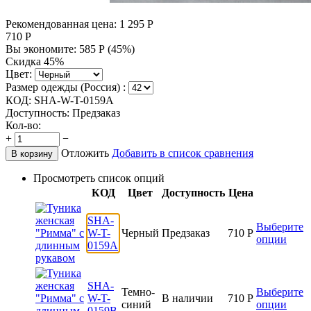
Рекомендованная цена:
1 295
Р
710
Р
Вы экономите:
585
Р
(
45
%)
Скидка 45%
Цвет:
Размер одежды (Россия) :
КОД:
SHA-W-T-0159A
Доступность:
Предзаказ
Кол-во:
+
−
Отложить
Добавить в список сравнения
В корзину
Просмотреть список опций
КОД
Цвет
Доступность
Цена
SHA-
Выберите
W-T-
Черный
Предзаказ
710
Р
опции
0159A
SHA-
Темно-
Выберите
W-T-
В наличии
710
Р
синий
опции
0159B