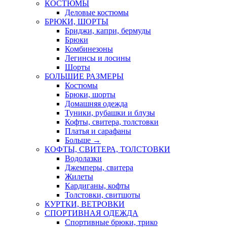
КОСТЮМЫ
Деловые костюмы
БРЮКИ, ШОРТЫ
Бриджи, капри, бермуды
Брюки
Комбинезоны
Легинсы и лосины
Шорты
БОЛЬШИЕ РАЗМЕРЫ
Костюмы
Брюки, шорты
Домашняя одежда
Туники, рубашки и блузы
Кофты, свитера, толстовки
Платья и сарафаны
Больше
→
КОФТЫ, СВИТЕРА, ТОЛСТОВКИ
Водолазки
Джемперы, свитера
Жилеты
Кардиганы, кофты
Толстовки, свитшоты
КУРТКИ, ВЕТРОВКИ
СПОРТИВНАЯ ОДЕЖДА
Спортивные брюки, трико