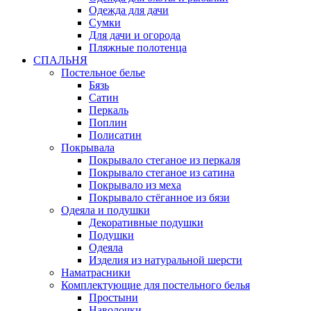
Одежда для дачи
Сумки
Для дачи и огорода
Пляжные полотенца
СПАЛЬНЯ
Постельное белье
Бязь
Сатин
Перкаль
Поплин
Полисатин
Покрывала
Покрывало стеганое из перкаля
Покрывало стеганое из сатина
Покрывало из меха
Покрывало стёганное из бязи
Одеяла и подушки
Декоративные подушки
Подушки
Одеяла
Изделия из натуральной шерсти
Наматраcники
Комплектующие для постельного белья
Простыни
Наволочки