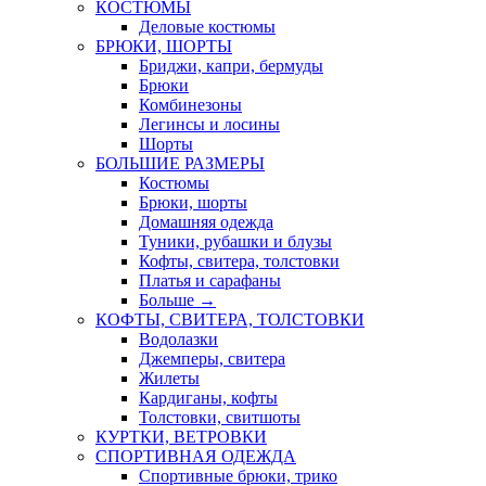
КОСТЮМЫ
Деловые костюмы
БРЮКИ, ШОРТЫ
Бриджи, капри, бермуды
Брюки
Комбинезоны
Легинсы и лосины
Шорты
БОЛЬШИЕ РАЗМЕРЫ
Костюмы
Брюки, шорты
Домашняя одежда
Туники, рубашки и блузы
Кофты, свитера, толстовки
Платья и сарафаны
Больше
→
КОФТЫ, СВИТЕРА, ТОЛСТОВКИ
Водолазки
Джемперы, свитера
Жилеты
Кардиганы, кофты
Толстовки, свитшоты
КУРТКИ, ВЕТРОВКИ
СПОРТИВНАЯ ОДЕЖДА
Спортивные брюки, трико