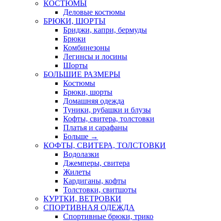
КОСТЮМЫ
Деловые костюмы
БРЮКИ, ШОРТЫ
Бриджи, капри, бермуды
Брюки
Комбинезоны
Легинсы и лосины
Шорты
БОЛЬШИЕ РАЗМЕРЫ
Костюмы
Брюки, шорты
Домашняя одежда
Туники, рубашки и блузы
Кофты, свитера, толстовки
Платья и сарафаны
Больше
→
КОФТЫ, СВИТЕРА, ТОЛСТОВКИ
Водолазки
Джемперы, свитера
Жилеты
Кардиганы, кофты
Толстовки, свитшоты
КУРТКИ, ВЕТРОВКИ
СПОРТИВНАЯ ОДЕЖДА
Спортивные брюки, трико