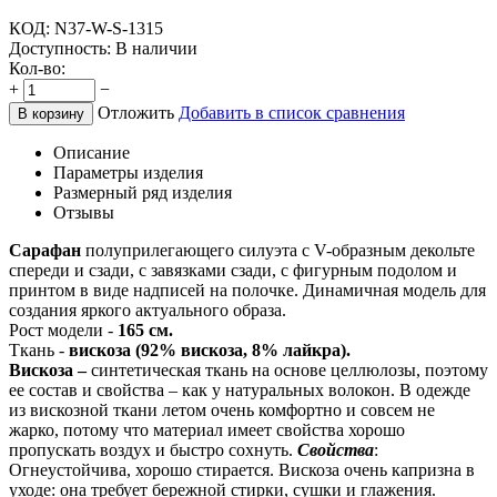
КОД:
N37-W-S-1315
Доступность:
В наличии
Кол-во:
+
−
Отложить
Добавить в список сравнения
В корзину
Описание
Параметры изделия
Размерный ряд изделия
Отзывы
Сарафан
полуприлегающего силуэта с V-образным декольте
спереди и сзади, с завязками сзади, с фигурным подолом и
принтом в виде надписей на полочке. Динамичная модель для
создания яркого актуального образа.
Рост модели -
165 см.
Ткань -
вискоза (92% вискоза, 8% лайкра).
Вискоза –
синтетическая ткань на основе целлюлозы, поэтому
ее состав и свойства – как у натуральных волокон. В одежде
из вискозной ткани летом очень комфортно и совсем не
жарко, потому что материал имеет свойства хорошо
пропускать воздух и быстро сохнуть.
Свойства
:
Огнеустойчива, хорошо стирается. Вискоза очень капризна в
уходе: она требует бережной стирки, сушки и глажения.