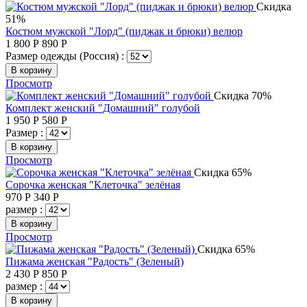
Скидка
51%
Костюм мужской "Лорд" (пиджак и брюки) велюр
1 800
Р
890
Р
Размер одежды (Россия) :
В корзину
Просмотр
Скидка 70%
Комплект женский "Домашний" голубой
1 950
Р
580
Р
Размер :
В корзину
Просмотр
Скидка 65%
Сорочка женская "Клеточка" зелёная
970
Р
340
Р
размер :
В корзину
Просмотр
Скидка 65%
Пижама женская "Радость" (Зеленый)
2 430
Р
850
Р
размер :
В корзину