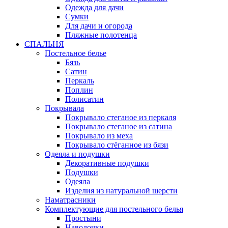
Одежда для дачи
Сумки
Для дачи и огорода
Пляжные полотенца
СПАЛЬНЯ
Постельное белье
Бязь
Сатин
Перкаль
Поплин
Полисатин
Покрывала
Покрывало стеганое из перкаля
Покрывало стеганое из сатина
Покрывало из меха
Покрывало стёганное из бязи
Одеяла и подушки
Декоративные подушки
Подушки
Одеяла
Изделия из натуральной шерсти
Наматраcники
Комплектующие для постельного белья
Простыни
Наволочки