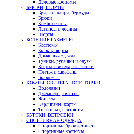
Деловые костюмы
БРЮКИ, ШОРТЫ
Бриджи, капри, бермуды
Брюки
Комбинезоны
Легинсы и лосины
Шорты
БОЛЬШИЕ РАЗМЕРЫ
Костюмы
Брюки, шорты
Домашняя одежда
Туники, рубашки и блузы
Кофты, свитера, толстовки
Платья и сарафаны
Больше
→
КОФТЫ, СВИТЕРА, ТОЛСТОВКИ
Водолазки
Джемперы, свитера
Жилеты
Кардиганы, кофты
Толстовки, свитшоты
КУРТКИ, ВЕТРОВКИ
СПОРТИВНАЯ ОДЕЖДА
Спортивные брюки, трико
Спортивные костюмы