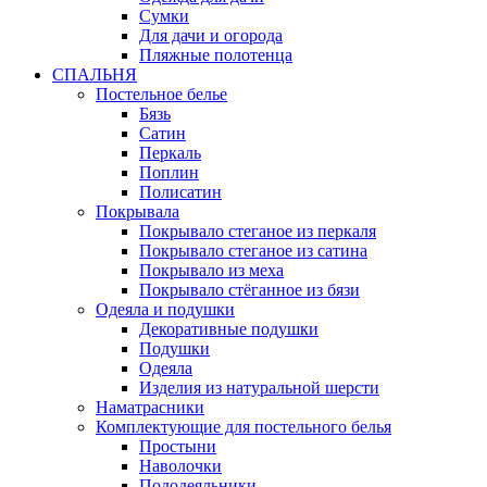
Сумки
Для дачи и огорода
Пляжные полотенца
СПАЛЬНЯ
Постельное белье
Бязь
Сатин
Перкаль
Поплин
Полисатин
Покрывала
Покрывало стеганое из перкаля
Покрывало стеганое из сатина
Покрывало из меха
Покрывало стёганное из бязи
Одеяла и подушки
Декоративные подушки
Подушки
Одеяла
Изделия из натуральной шерсти
Наматраcники
Комплектующие для постельного белья
Простыни
Наволочки
Пододеяльники