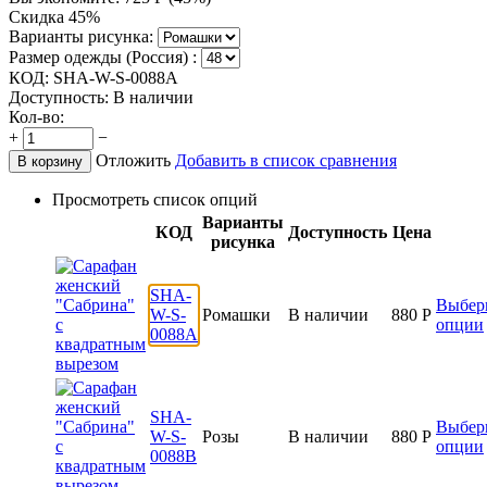
Скидка 45%
Варианты рисунка:
Размер одежды (Россия) :
КОД:
SHA-W-S-0088A
Доступность:
В наличии
Кол-во:
+
−
Отложить
Добавить в список сравнения
В корзину
Просмотреть список опций
Варианты
КОД
Доступность
Цена
рисунка
SHA-
Выбер
W-S-
Ромашки
В наличии
880
Р
опции
0088A
SHA-
Выбер
W-S-
Розы
В наличии
880
Р
опции
0088B