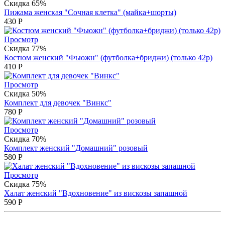
Скидка 65%
Пижама женская "Сочная клетка" (майка+шорты)
430
Р
Просмотр
Скидка 77%
Костюм женский "Фьюжн" (футболка+бриджи) (только 42р)
410
Р
Просмотр
Скидка 50%
Комплект для девочек "Винкс"
780
Р
Просмотр
Скидка 70%
Комплект женский "Домашний" розовый
580
Р
Просмотр
Скидка 75%
Халат женский "Вдохновение" из вискозы запашной
590
Р