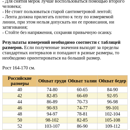
- Для снятия мерок лучше воспользоваться помощью второго
человека;
- Не стоит пользоваться старой сантиметровой лентой;
- Лента должна прилегать плотно к телу по измеряемой
линии, при этом нельзя допускать ни ее провисания, ни
затягивания;
- Стойте без напряжения, сохраняя привычную осанку.
Результаты измерений необходимо соотнести с таблицей
размеров.
Если полученные значения выходят за пределы
стандартных интервалов и попадают в разные размеры, то
необходимо ориентироваться на больший размер.
Рост 164-170 см.
Российские
Обхват груди
Обхват талии
Обхват бедер
размеры
40
74-80
60-65
84-90
42
82-85
66-69
92-95
44
86-89
70-73
96-98
46
90-93
74-77
99-101
48
94-97
78-81
102-104
50
98-102
82-85
105-108
52
103-107
86-90
109-112