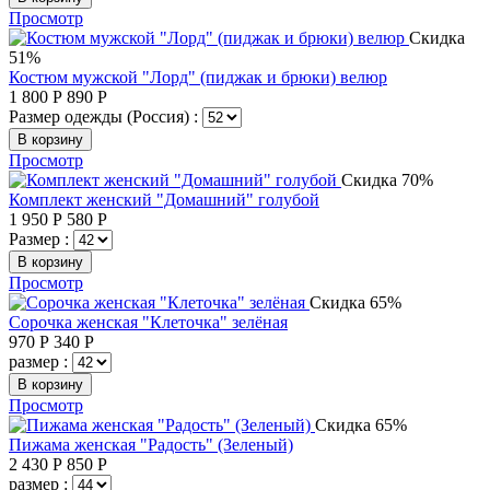
Просмотр
Скидка
51%
Костюм мужской "Лорд" (пиджак и брюки) велюр
1 800
Р
890
Р
Размер одежды (Россия) :
В корзину
Просмотр
Скидка 70%
Комплект женский "Домашний" голубой
1 950
Р
580
Р
Размер :
В корзину
Просмотр
Скидка 65%
Сорочка женская "Клеточка" зелёная
970
Р
340
Р
размер :
В корзину
Просмотр
Скидка 65%
Пижама женская "Радость" (Зеленый)
2 430
Р
850
Р
размер :