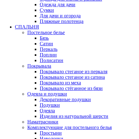
Одежда для дачи
Сумки
Для дачи и огорода
Пляжные полотенца
СПАЛЬНЯ
Постельное белье
Бязь
Сатин
Перкаль
Поплин
Полисатин
Покрывала
Покрывало стеганое из перкаля
Покрывало стеганое из сатина
Покрывало из меха
Покрывало стёганное из бязи
Одеяла и подушки
Декоративные подушки
Подушки
Одеяла
Изделия из натуральной шерсти
Наматраcники
Комплектующие для постельного белья
Простыни
Наволочки