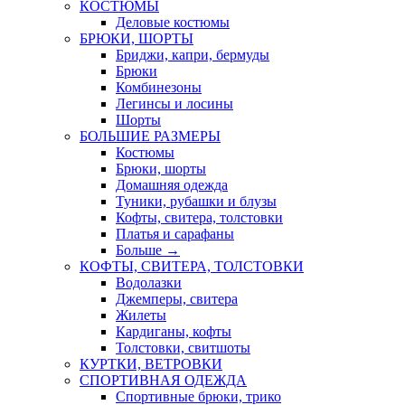
КОСТЮМЫ
Деловые костюмы
БРЮКИ, ШОРТЫ
Бриджи, капри, бермуды
Брюки
Комбинезоны
Легинсы и лосины
Шорты
БОЛЬШИЕ РАЗМЕРЫ
Костюмы
Брюки, шорты
Домашняя одежда
Туники, рубашки и блузы
Кофты, свитера, толстовки
Платья и сарафаны
Больше
→
КОФТЫ, СВИТЕРА, ТОЛСТОВКИ
Водолазки
Джемперы, свитера
Жилеты
Кардиганы, кофты
Толстовки, свитшоты
КУРТКИ, ВЕТРОВКИ
СПОРТИВНАЯ ОДЕЖДА
Спортивные брюки, трико