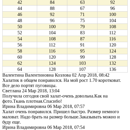
42
84
63
92
44
88
67
96
46
92
71
100
48
96
75
104
50
100
79
108
52
104
83
112
54
108
87
116
56
112
91
120
58
116
95
124
60
120
99
128
62
124
103
132
64
128
107
136
Валентина Валентиновна Козлова
02 Апр 2018, 08:42
Халатик в общем понравился. На мой рост 1.70 коротковат.
Все дело портят пуговицы.
Светлана
24 Мар 2018, 13:04
Получила сегодня свой халат-очень довольна.Как на
фото.Ткань плотная.Спасибо!
Ирина Владимировна
06 Мар 2018, 07:57
Халат очень понравился. Пришел быстро. Размер немного
маловат. Надо брать на размер больше.Заказывать можно и
буду еще.
Ирина Владимировна
06 Мар 2018, 07:54