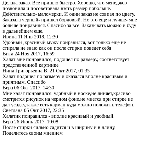
Делала заказ. Все пришло быстро. Хорошо, что менеджер
позвонила и посоветовала взять размер побольше.
Действительно- маломерки. И один заказ не совпал по цвету.
Заказала черный- пришел бордовый. Но это еще и лучше- мне
больше понравился. Спасибо за все. Заказывать можно и буду
в дальнейшем еще.
Ирина
11 Янв 2018, 12:30
Удобный ,красивый мужу понравился, вот только еще не
стирала не знаю как он после стирки поведет себя
Вита
24 Ноя 2017, 16:59
Халат мне понравился, подошел по размеру, соответствует
представленной картинке
Нина Григорьевна В.
21 Окт 2017, 01:35
Халат подошел по размеру и оказался вполне красивым и
приятным. Спасибо
Вера
06 Окт 2017, 14:30
Мне халат понравился: удобный в носке,не линяет,красиво
смотрится рисунок на черном фоне,не мнется,при стирке не
дал усадку,также есть карман куда можно положить телефон.
Светлана
05 Окт 2017, 22:35
Халатик понравился - вполне красивый и удобный.
Вера
26 Июнь 2017, 19:08
После стирки сильно садится и в ширину и в длину.
Поделитесь своим мнением