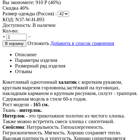
Вы экономите:
910
Р
(
46
%)
Скидка 46%
Размер одежды (Россия) :
КОД:
N37-W-H-893
Доступность:
В наличии
Кол-во:
+
−
Отложить
Добавить в список сравнения
В корзину
Описание
Параметры изделия
Размерный ряд изделия
Отзывы
Кокетливый однотонный
халатик
с коротким рукавом,
круглым вырезом горловины,застёжкой на пуговицах,
накладным карманом и крупным рисунком, силуэт - трапеция.
Сдержанная модель в стиле 60-х годов.
Рост модели -
165 см.
Ткань -
интерлок.
Интерлок -
это трикотажное полотно из чистого хлопка.
Также можно встретить смеси хлопка с синтетикой.
Свойства
: Натуральность. Гипоаллергенность.
Гигроскопичность. Мягкость. Хорошо сохраняет тепло.
Высокая плотность и упругость. Хорошо сопротивляется