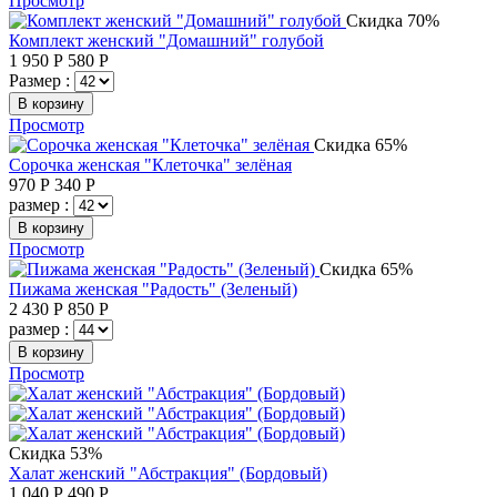
Просмотр
Скидка 70%
Комплект женский "Домашний" голубой
1 950
Р
580
Р
Размер :
В корзину
Просмотр
Скидка 65%
Сорочка женская "Клеточка" зелёная
970
Р
340
Р
размер :
В корзину
Просмотр
Скидка 65%
Пижама женская "Радость" (Зеленый)
2 430
Р
850
Р
размер :
В корзину
Просмотр
Скидка 53%
Халат женский "Абстракция" (Бордовый)
1 040
Р
490
Р