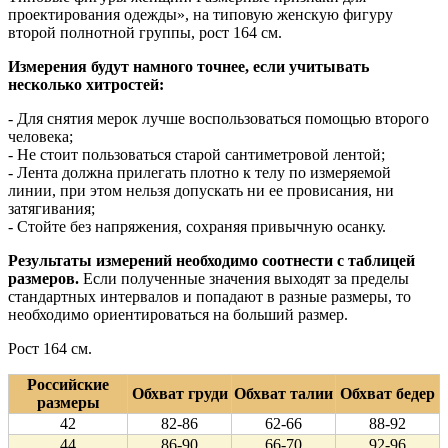
проектирования одежды», на типовую женскую фигуру
второй полнотной группы, рост 164 см.
Измерения будут намного точнее, если учитывать
несколько хитростей:
- Для снятия мерок лучше воспользоваться помощью второго
человека;
- Не стоит пользоваться старой сантиметровой лентой;
- Лента должна прилегать плотно к телу по измеряемой
линии, при этом нельзя допускать ни ее провисания, ни
затягивания;
- Стойте без напряжения, сохраняя привычную осанку.
Результаты измерений необходимо соотнести с таблицей
размеров.
Если полученные значения выходят за пределы
стандартных интервалов и попадают в разные размеры, то
необходимо ориентироваться на больший размер.
Рост 164 см.
Российские
Обхват груди
Обхват талии
Обхват бедер
размеры
42
82-86
62-66
88-92
44
86-90
66-70
92-96