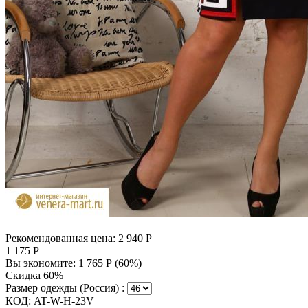
Рекомендованная цена:
2 940
Р
1 175
Р
Вы экономите:
1 765
Р
(
60
%)
Скидка 60%
Размер одежды (Россия) :
КОД:
AT-W-H-23V