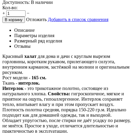
Доступность:
В наличии
Кол-во:
+
−
Отложить
Добавить в список сравнения
В корзину
Описание
Параметры изделия
Размерный ряд изделия
Отзывы
Красивый
халат
для дома и дачи с круглым вырезом
горловины, коротким рукавом, прилегающего силуэта,
внутренним карманом, застёжкой на молнии и оригинальным
рисунком.
Рост модели -
165 см.
Ткань -
интерлок.
Интерлок
- это трикотажное полотно, состоящее из
натурального хлопка.
Свойства:
гигроскопичное, мягкое и
приятное на ощупь, гипоаллергенное. Интерлок сохраняет
тепло, впитывает влагу и при этом пропускает воздух.
Плотность полотна средняя, порядка 150-220 гр.м. Идеально
подходит как для домашней одежды, так и выходной.
Обладает упругостью, после стирки не даёт усадку по размеру,
не мнётся. Простое в уходе, отличается длительностью и
практичностью в эксплуатации.