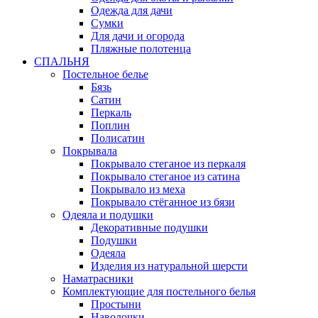
Одежда для дачи
Сумки
Для дачи и огорода
Пляжные полотенца
СПАЛЬНЯ
Постельное белье
Бязь
Сатин
Перкаль
Поплин
Полисатин
Покрывала
Покрывало стеганое из перкаля
Покрывало стеганое из сатина
Покрывало из меха
Покрывало стёганное из бязи
Одеяла и подушки
Декоративные подушки
Подушки
Одеяла
Изделия из натуральной шерсти
Наматраcники
Комплектующие для постельного белья
Простыни
Наволочки