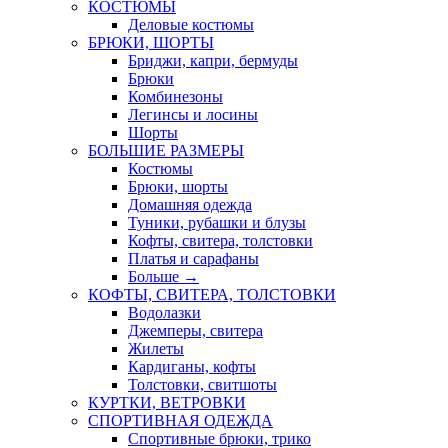
КОСТЮМЫ
Деловые костюмы
БРЮКИ, ШОРТЫ
Бриджи, капри, бермуды
Брюки
Комбинезоны
Легинсы и лосины
Шорты
БОЛЬШИЕ РАЗМЕРЫ
Костюмы
Брюки, шорты
Домашняя одежда
Туники, рубашки и блузы
Кофты, свитера, толстовки
Платья и сарафаны
Больше
→
КОФТЫ, СВИТЕРА, ТОЛСТОВКИ
Водолазки
Джемперы, свитера
Жилеты
Кардиганы, кофты
Толстовки, свитшоты
КУРТКИ, ВЕТРОВКИ
СПОРТИВНАЯ ОДЕЖДА
Спортивные брюки, трико