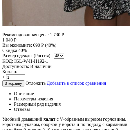
Рекомендованная цена:
1 730
Р
1 040
Р
Вы экономите:
690
Р
(
40
%)
Скидка 40%
Размер одежды (Россия) :
КОД:
IGL-W-H-H192-1
Доступность:
В наличии
Кол-во:
+
−
Отложить
Добавить в список сравнения
В корзину
Описание
Параметры изделия
Размерный ряд изделия
Отзывы
Удобный домашний
халат
с V-образным вырезом горловины,
коротким рукавом, оборкой у ворота и по подолу, с карманами
и застёжкой-молнией. Красивая модель для повседневной