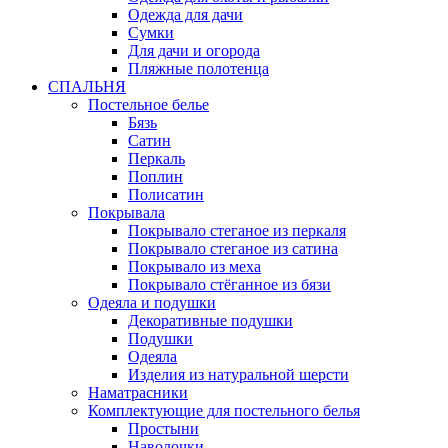
Одежда для дачи
Сумки
Для дачи и огорода
Пляжные полотенца
СПАЛЬНЯ
Постельное белье
Бязь
Сатин
Перкаль
Поплин
Полисатин
Покрывала
Покрывало стеганое из перкаля
Покрывало стеганое из сатина
Покрывало из меха
Покрывало стёганное из бязи
Одеяла и подушки
Декоративные подушки
Подушки
Одеяла
Изделия из натуральной шерсти
Наматраcники
Комплектующие для постельного белья
Простыни
Наволочки