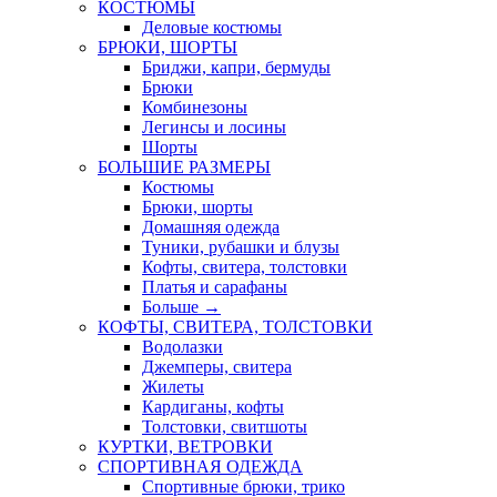
КОСТЮМЫ
Деловые костюмы
БРЮКИ, ШОРТЫ
Бриджи, капри, бермуды
Брюки
Комбинезоны
Легинсы и лосины
Шорты
БОЛЬШИЕ РАЗМЕРЫ
Костюмы
Брюки, шорты
Домашняя одежда
Туники, рубашки и блузы
Кофты, свитера, толстовки
Платья и сарафаны
Больше
→
КОФТЫ, СВИТЕРА, ТОЛСТОВКИ
Водолазки
Джемперы, свитера
Жилеты
Кардиганы, кофты
Толстовки, свитшоты
КУРТКИ, ВЕТРОВКИ
СПОРТИВНАЯ ОДЕЖДА
Спортивные брюки, трико