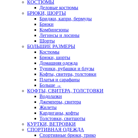
КОСТЮМЫ
Деловые костюмы
БРЮКИ, ШОРТЫ
Бриджи, капри, бермуды
Брюки
Комбинезоны
Легинсы и лосины
Шорты
БОЛЬШИЕ РАЗМЕРЫ
Костюмы
Брюки, шорты
Домашняя одежда
Туники, рубашки и блузы
Кофты, свитера, толстовки
Платья и сарафаны
Больше
→
КОФТЫ, СВИТЕРА, ТОЛСТОВКИ
Водолазки
Джемперы, свитера
Жилеты
Кардиганы, кофты
Толстовки, свитшоты
КУРТКИ, ВЕТРОВКИ
СПОРТИВНАЯ ОДЕЖДА
Спортивные брюки, трико