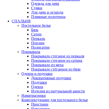
Одежда для дачи
Сумки
Для дачи и огорода
Пляжные полотенца
СПАЛЬНЯ
Постельное белье
Бязь
Сатин
Перкаль
Поплин
Полисатин
Покрывала
Покрывало стеганое из перкаля
Покрывало стеганое из сатина
Покрывало из меха
Покрывало стёганное из бязи
Одеяла и подушки
Декоративные подушки
Подушки
Одеяла
Изделия из натуральной шерсти
Наматраcники
Комплектующие для постельного белья
Простыни
Наволочки