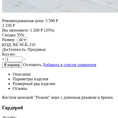
Рекомендованная цена:
3 590
Р
2 330
Р
Вы экономите:
1 260
Р
(
35
%)
Скидка 35%
Размер :
КОД:
BE-W-K-110
Доступность:
Предзаказ
Кол-во:
+
−
Отложить
Добавить в список сравнения
В корзину
Описание
Параметры изделия
Размерный ряд изделия
Отзывы
Костюм женский "Розали" верх с длинным рукавом и брюки.
Гардероб
Дизайн: