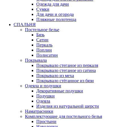
Одежда для дачи
Сумки
Для дачи и огорода
Пляжные полотенца
СПАЛЬНЯ
Постельное белье
Бязь
Сатин
Перкаль
Поплин
Полисатин
Покрывала
Покрывало стеганое из перкаля
Покрывало стеганое из сатина
Покрывало из меха
Покрывало стёганное из бязи
Одеяла и подушки
Декоративные подушки
Подушки
Одеяла
Изделия из натуральной шерсти
Наматраcники
Комплектующие для постельного белья
Простыни
Наволочки