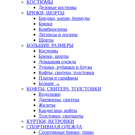
КОСТЮМЫ
Деловые костюмы
БРЮКИ, ШОРТЫ
Бриджи, капри, бермуды
Брюки
Комбинезоны
Легинсы и лосины
Шорты
БОЛЬШИЕ РАЗМЕРЫ
Костюмы
Брюки, шорты
Домашняя одежда
Туники, рубашки и блузы
Кофты, свитера, толстовки
Платья и сарафаны
Больше
→
КОФТЫ, СВИТЕРА, ТОЛСТОВКИ
Водолазки
Джемперы, свитера
Жилеты
Кардиганы, кофты
Толстовки, свитшоты
КУРТКИ, ВЕТРОВКИ
СПОРТИВНАЯ ОДЕЖДА
Спортивные брюки, трико