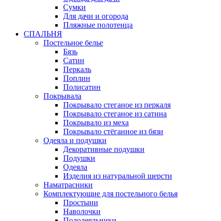
Сумки
Для дачи и огорода
Пляжные полотенца
СПАЛЬНЯ
Постельное белье
Бязь
Сатин
Перкаль
Поплин
Полисатин
Покрывала
Покрывало стеганое из перкаля
Покрывало стеганое из сатина
Покрывало из меха
Покрывало стёганное из бязи
Одеяла и подушки
Декоративные подушки
Подушки
Одеяла
Изделия из натуральной шерсти
Наматраcники
Комплектующие для постельного белья
Простыни
Наволочки
Пододеяльники