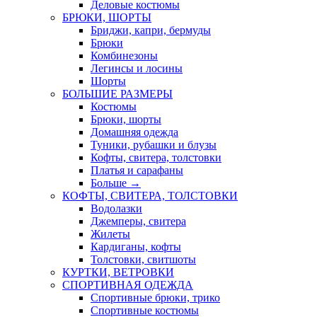
Деловые костюмы
БРЮКИ, ШОРТЫ
Бриджи, капри, бермуды
Брюки
Комбинезоны
Легинсы и лосины
Шорты
БОЛЬШИЕ РАЗМЕРЫ
Костюмы
Брюки, шорты
Домашняя одежда
Туники, рубашки и блузы
Кофты, свитера, толстовки
Платья и сарафаны
Больше
→
КОФТЫ, СВИТЕРА, ТОЛСТОВКИ
Водолазки
Джемперы, свитера
Жилеты
Кардиганы, кофты
Толстовки, свитшоты
КУРТКИ, ВЕТРОВКИ
СПОРТИВНАЯ ОДЕЖДА
Спортивные брюки, трико
Спортивные костюмы