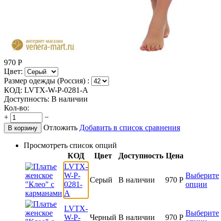
970
Р
Цвет:
Размер одежды (Россия) :
КОД:
LVTX-W-P-0281-A
Доступность:
В наличии
Кол-во:
+
−
Отложить
Добавить в список сравнения
В корзину
Просмотреть список опций
КОД
Цвет
Доступность
Цена
LVTX-
W-P-
Выберите
Серый
В наличии
970
Р
0281-
опции
A
LVTX-
Выберите
W-P-
Черный
В наличии
970
Р