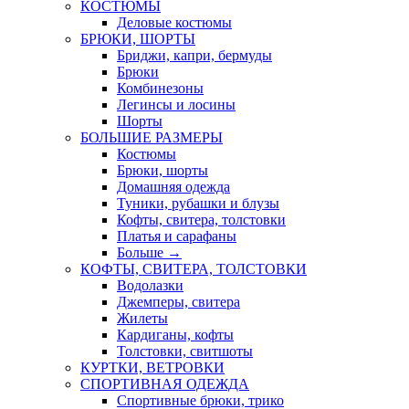
КОСТЮМЫ
Деловые костюмы
БРЮКИ, ШОРТЫ
Бриджи, капри, бермуды
Брюки
Комбинезоны
Легинсы и лосины
Шорты
БОЛЬШИЕ РАЗМЕРЫ
Костюмы
Брюки, шорты
Домашняя одежда
Туники, рубашки и блузы
Кофты, свитера, толстовки
Платья и сарафаны
Больше
→
КОФТЫ, СВИТЕРА, ТОЛСТОВКИ
Водолазки
Джемперы, свитера
Жилеты
Кардиганы, кофты
Толстовки, свитшоты
КУРТКИ, ВЕТРОВКИ
СПОРТИВНАЯ ОДЕЖДА
Спортивные брюки, трико