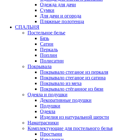
Одежда для дачи
Сумки
Для дачи и огорода
Пляжные полотенца
СПАЛЬНЯ
Постельное белье
Бязь
Сатин
Перкаль
Поплин
Полисатин
Покрывала
Покрывало стеганое из перкаля
Покрывало стеганое из сатина
Покрывало из меха
Покрывало стёганное из бязи
Одеяла и подушки
Декоративные подушки
Подушки
Одеяла
Изделия из натуральной шерсти
Наматраcники
Комплектующие для постельного белья
Простыни
Наволочки