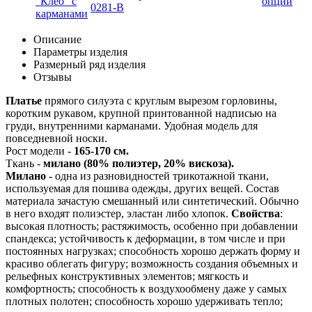
опции
0281-B
Описание
Параметры изделия
Размерный ряд изделия
Отзывы
Платье
прямого силуэта с круглым вырезом горловины,
коротким рукавом, крупной принтованной надписью на
груди, внутренними карманами. Удобная модель для
повседневной носки.
Рост модели -
165-170 см.
Ткань -
милано (80% полиэтер, 20% вискоза).
Милано -
одна из разновидностей трикотажной ткани,
используемая для пошива одежды, других вещей. Состав
материала зачастую смешанный или синтетический. Обычно
в него входят полиэстер, эластан либо хлопок.
Свойства
:
высокая плотность; растяжимость, особенно при добавлении
спандекса; устойчивость к деформации, в том числе и при
постоянных нагрузках; способность хорошо держать форму и
красиво облегать фигуру; возможность создания объемных и
рельефных конструктивных элементов; мягкость и
комфортность; способность к воздухообмену даже у самых
плотных полотен; способность хорошо удерживать тепло;