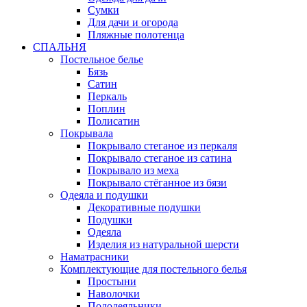
Сумки
Для дачи и огорода
Пляжные полотенца
СПАЛЬНЯ
Постельное белье
Бязь
Сатин
Перкаль
Поплин
Полисатин
Покрывала
Покрывало стеганое из перкаля
Покрывало стеганое из сатина
Покрывало из меха
Покрывало стёганное из бязи
Одеяла и подушки
Декоративные подушки
Подушки
Одеяла
Изделия из натуральной шерсти
Наматраcники
Комплектующие для постельного белья
Простыни
Наволочки
Пододеяльники