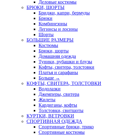
Деловые костюмы
БРЮКИ, ШОРТЫ
Бриджи, капри, бермуды
Брюки
Комбинезоны
Легинсы и лосины
Шорты
БОЛЬШИЕ РАЗМЕРЫ
Костюмы
Брюки, шорты
Домашняя одежда
Туники, рубашки и блузы
Кофты, свитера, толстовки
Платья и сарафаны
Больше
→
КОФТЫ, СВИТЕРА, ТОЛСТОВКИ
Водолазки
Джемперы, свитера
Жилеты
Кардиганы, кофты
Толстовки, свитшоты
КУРТКИ, ВЕТРОВКИ
СПОРТИВНАЯ ОДЕЖДА
Спортивные брюки, трико
Спортивные костюмы