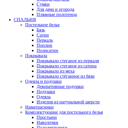
Сумки
Для дачи и огорода
Пляжные полотенца
СПАЛЬНЯ
Постельное белье
Бязь
Сатин
Перкаль
Поплин
Полисатин
Покрывала
Покрывало стеганое из перкаля
Покрывало стеганое из сатина
Покрывало из меха
Покрывало стёганное из бязи
Одеяла и подушки
Декоративные подушки
Подушки
Одеяла
Изделия из натуральной шерсти
Наматраcники
Комплектующие для постельного белья
Простыни
Наволочки
Пододеяльники