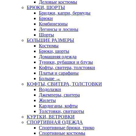
Деловые костюмы
БРЮКИ, ШОРТЫ
Бриджи, капри, бермуды
Брюки
Комбинезоны
Легинсы и лосины
Шорты
БОЛЬШИЕ РАЗМЕРЫ
Костюмы
Брюки, шорты
Домашняя одежда
Туники, рубашки и блузы
Кофты, свитера, толстовки
Платья и сарафаны
Больше
→
КОФТЫ, СВИТЕРА, ТОЛСТОВКИ
Водолазки
Джемперы, свитера
Жилеты
Кардиганы, кофты
Толстовки, свитшоты
КУРТКИ, ВЕТРОВКИ
СПОРТИВНАЯ ОДЕЖДА
Спортивные брюки, трико
Спортивные костюмы