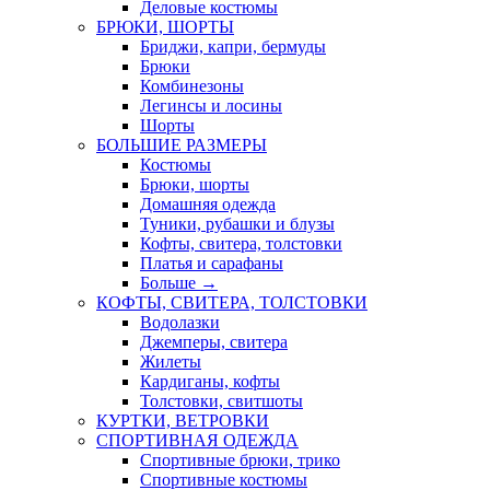
Деловые костюмы
БРЮКИ, ШОРТЫ
Бриджи, капри, бермуды
Брюки
Комбинезоны
Легинсы и лосины
Шорты
БОЛЬШИЕ РАЗМЕРЫ
Костюмы
Брюки, шорты
Домашняя одежда
Туники, рубашки и блузы
Кофты, свитера, толстовки
Платья и сарафаны
Больше
→
КОФТЫ, СВИТЕРА, ТОЛСТОВКИ
Водолазки
Джемперы, свитера
Жилеты
Кардиганы, кофты
Толстовки, свитшоты
КУРТКИ, ВЕТРОВКИ
СПОРТИВНАЯ ОДЕЖДА
Спортивные брюки, трико
Спортивные костюмы