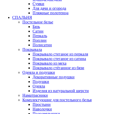
Сумки
Для дачи и огорода
Пляжные полотенца
СПАЛЬНЯ
Постельное белье
Бязь
Сатин
Перкаль
Поплин
Полисатин
Покрывала
Покрывало стеганое из перкаля
Покрывало стеганое из сатина
Покрывало из меха
Покрывало стёганное из бязи
Одеяла и подушки
Декоративные подушки
Подушки
Одеяла
Изделия из натуральной шерсти
Наматраcники
Комплектующие для постельного белья
Простыни
Наволочки
Пододеяльники