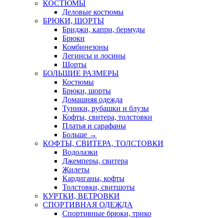
КОСТЮМЫ
Деловые костюмы
БРЮКИ, ШОРТЫ
Бриджи, капри, бермуды
Брюки
Комбинезоны
Легинсы и лосины
Шорты
БОЛЬШИЕ РАЗМЕРЫ
Костюмы
Брюки, шорты
Домашняя одежда
Туники, рубашки и блузы
Кофты, свитера, толстовки
Платья и сарафаны
Больше
→
КОФТЫ, СВИТЕРА, ТОЛСТОВКИ
Водолазки
Джемперы, свитера
Жилеты
Кардиганы, кофты
Толстовки, свитшоты
КУРТКИ, ВЕТРОВКИ
СПОРТИВНАЯ ОДЕЖДА
Спортивные брюки, трико