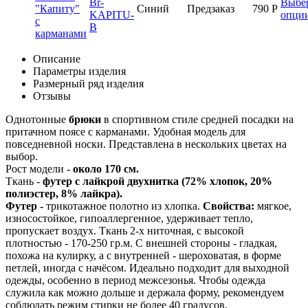
Br-
Выбе
Синий
Предзаказ
790
Р
KAPITU-
опци
B
Описание
Параметры изделия
Размерный ряд изделия
Отзывы
Однотонные
брюки
в спортивном стиле средней посадки на
притачном поясе с карманами. Удобная модель для
повседневной носки. Представлена в нескольких цветах на
выбор.
Рост модели -
около 170 см.
Ткань -
футер с лайкрой двухнитка (72% хлопок, 20%
полиэстер, 8% лайкра).
Футер -
трикотажное полотно из хлопка.
Свойства:
мягкое,
износостойкое, гипоаллергенное, удерживает тепло,
пропускает воздух. Ткань 2-х ниточная, с высокой
плотностью - 170-250 гр.м. С внешней стороны - гладкая,
похожа на кулирку, а с внутренней - шероховатая, в форме
петлей, иногда с начёсом. Идеально подходит для выходной
одежды, особенно в период межсезонья. Чтобы одежда
служила как можно дольше и держала форму, рекомендуем
соблюдать режим стирки не более 40 градусов,