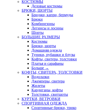
КОСТЮМЫ
Деловые костюмы
БРЮКИ, ШОРТЫ
Бриджи, капри, бермуды
Брюки
Комбинезоны
Легинсы и лосины
Шорты
БОЛЬШИЕ РАЗМЕРЫ
Костюмы
Брюки, шорты
Домашняя одежда
Туники, рубашки и блузы
Кофты, свитера, толстовки
Платья и сарафаны
Больше
→
КОФТЫ, СВИТЕРА, ТОЛСТОВКИ
Водолазки
Джемперы, свитера
Жилеты
Кардиганы, кофты
Толстовки, свитшоты
КУРТКИ, ВЕТРОВКИ
СПОРТИВНАЯ ОДЕЖДА
Спортивные брюки, трико