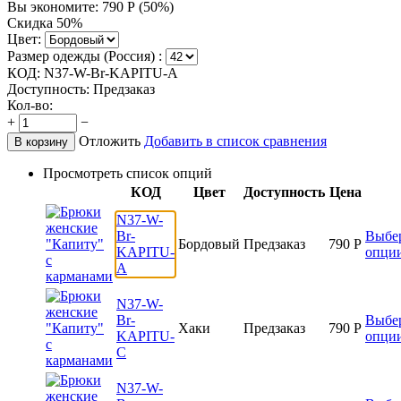
Вы экономите:
790
Р
(
50
%)
Скидка 50%
Цвет:
Размер одежды (Россия) :
КОД:
N37-W-Br-KAPITU-A
Доступность:
Предзаказ
Кол-во:
+
−
Отложить
Добавить в список сравнения
В корзину
Просмотреть список опций
КОД
Цвет
Доступность
Цена
N37-W-
Br-
Выбе
Бордовый
Предзаказ
790
Р
KAPITU-
опци
A
N37-W-
Br-
Выбе
Хаки
Предзаказ
790
Р
KAPITU-
опци
C
N37-W-