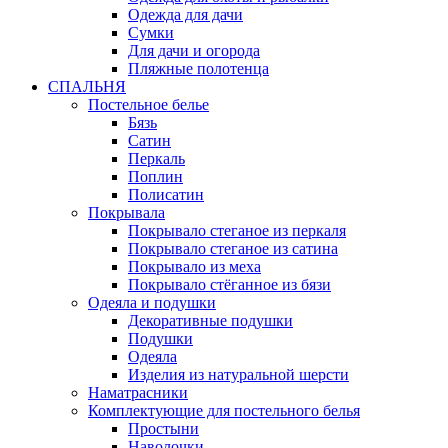
Одежда для дачи
Сумки
Для дачи и огорода
Пляжные полотенца
СПАЛЬНЯ
Постельное белье
Бязь
Сатин
Перкаль
Поплин
Полисатин
Покрывала
Покрывало стеганое из перкаля
Покрывало стеганое из сатина
Покрывало из меха
Покрывало стёганное из бязи
Одеяла и подушки
Декоративные подушки
Подушки
Одеяла
Изделия из натуральной шерсти
Наматраcники
Комплектующие для постельного белья
Простыни
Наволочки