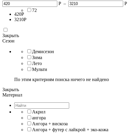
Р
–
Р
70
72
420
Р
3210
Р
Закрыть
Сезон
Демисезон
Зима
Лето
Мульти
По этим критериям поиска ничего не найдено
Закрыть
Материал
Акрил
ангора
Ангора + вискоза
Ангора + футер с лайкрой + эко-кожа