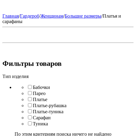
Главная
/
Гардероб
/
Женщинам
/
Большие размеры
/
Платья и
сарафаны
Фильтры товаров
Тип изделия
Бабочки
Парео
Платье
Платье-рубашка
Платье-туника
Сарафан
Туника
По этим критериям поиска ничего не найдено