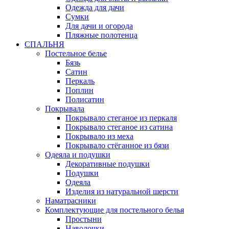
Одежда для дачи
Сумки
Для дачи и огорода
Пляжные полотенца
СПАЛЬНЯ
Постельное белье
Бязь
Сатин
Перкаль
Поплин
Полисатин
Покрывала
Покрывало стеганое из перкаля
Покрывало стеганое из сатина
Покрывало из меха
Покрывало стёганное из бязи
Одеяла и подушки
Декоративные подушки
Подушки
Одеяла
Изделия из натуральной шерсти
Наматраcники
Комплектующие для постельного белья
Простыни
Наволочки