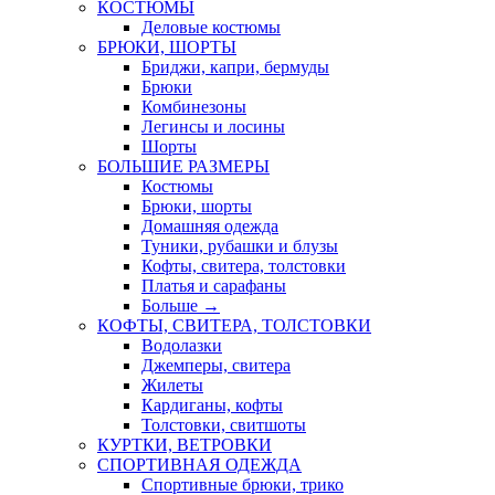
КОСТЮМЫ
Деловые костюмы
БРЮКИ, ШОРТЫ
Бриджи, капри, бермуды
Брюки
Комбинезоны
Легинсы и лосины
Шорты
БОЛЬШИЕ РАЗМЕРЫ
Костюмы
Брюки, шорты
Домашняя одежда
Туники, рубашки и блузы
Кофты, свитера, толстовки
Платья и сарафаны
Больше
→
КОФТЫ, СВИТЕРА, ТОЛСТОВКИ
Водолазки
Джемперы, свитера
Жилеты
Кардиганы, кофты
Толстовки, свитшоты
КУРТКИ, ВЕТРОВКИ
СПОРТИВНАЯ ОДЕЖДА
Спортивные брюки, трико