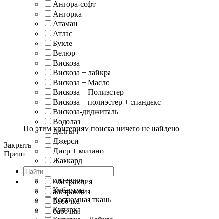
Ангора-софт
Ангорка
Атаман
Атлас
Букле
Велюр
Вискоза
Вискоза + лайкра
Вискоза + Масло
Вискоза + Полиэстер
Вискоза + полиэстер + спандекс
Вискоза-диджиталь
Водолаз
По этим критериям поиска ничего не найдено
Далгыч
Джерси
Закрыть
Диор + милано
Принт
Жаккард
Замша
интерлок
Абстракция
Кабартма
абстракция
Костюмная ткань
Бабочка
Кулирка
бабочки