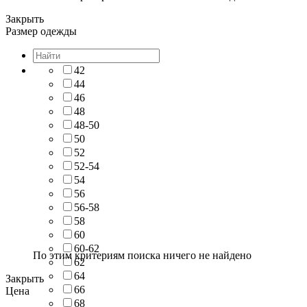
Закрыть
Размер одежды
42
44
46
48
48-50
50
52
52-54
54
56
56-58
58
60
60-62
По этим критериям поиска ничего не найдено
62
64
Закрыть
66
Цена
68