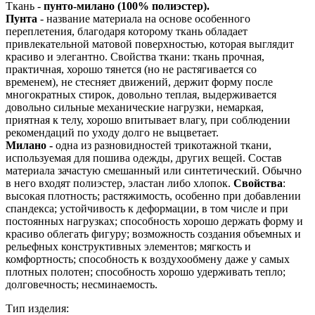
Ткань -
пунто-милано (100% полиэстер).
Пунта
- название материала на основе особенного
переплетения, благодаря которому ткань обладает
привлекательной матовой поверхностью, которая выглядит
красиво и элегантно. Свойства ткани: ткань прочная,
практичная, хорошо тянется (но не растягивается со
временем), не стесняет движений, держит форму после
многократных стирок, довольно теплая, выдерживается
довольно сильные механические нагрузки, немаркая,
приятная к телу, хорошо впитывает влагу, при соблюдении
рекомендаций по уходу долго не выцветает.
Милано -
одна из разновидностей трикотажной ткани,
используемая для пошива одежды, других вещей. Состав
материала зачастую смешанный или синтетический. Обычно
в него входят полиэстер, эластан либо хлопок.
Свойства
:
высокая плотность; растяжимость, особенно при добавлении
спандекса; устойчивость к деформации, в том числе и при
постоянных нагрузках; способность хорошо держать форму и
красиво облегать фигуру; возможность создания объемных и
рельефных конструктивных элементов; мягкость и
комфортность; способность к воздухообмену даже у самых
плотных полотен; способность хорошо удерживать тепло;
долговечность; несминаемость.
Тип изделия: