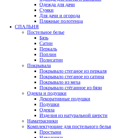
Одежда для дачи
Сумки
Для дачи и огорода
Пляжные полотенца
СПАЛЬНЯ
Постельное белье
Бязь
Сатин
Перкаль
Поплин
Полисатин
Покрывала
Покрывало стеганое из перкаля
Покрывало стеганое из сатина
Покрывало из меха
Покрывало стёганное из бязи
Одеяла и подушки
Декоративные подушки
Подушки
Одеяла
Изделия из натуральной шерсти
Наматраcники
Комплектующие для постельного белья
Простыни
Наволочки