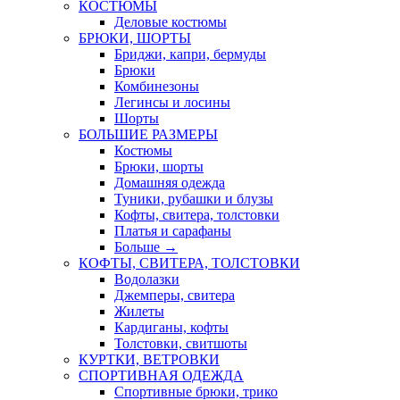
КОСТЮМЫ
Деловые костюмы
БРЮКИ, ШОРТЫ
Бриджи, капри, бермуды
Брюки
Комбинезоны
Легинсы и лосины
Шорты
БОЛЬШИЕ РАЗМЕРЫ
Костюмы
Брюки, шорты
Домашняя одежда
Туники, рубашки и блузы
Кофты, свитера, толстовки
Платья и сарафаны
Больше
→
КОФТЫ, СВИТЕРА, ТОЛСТОВКИ
Водолазки
Джемперы, свитера
Жилеты
Кардиганы, кофты
Толстовки, свитшоты
КУРТКИ, ВЕТРОВКИ
СПОРТИВНАЯ ОДЕЖДА
Спортивные брюки, трико