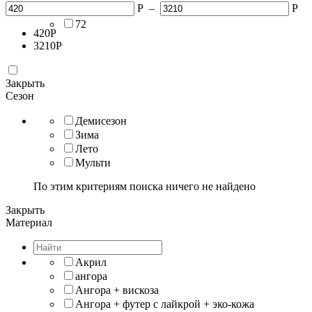
Р
–
Р
70
72
420
Р
3210
Р
Закрыть
Сезон
Демисезон
Зима
Лето
Мульти
По этим критериям поиска ничего не найдено
Закрыть
Материал
Акрил
ангора
Ангора + вискоза
Ангора + футер с лайкрой + эко-кожа