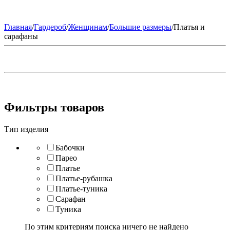
Главная
/
Гардероб
/
Женщинам
/
Большие размеры
/
Платья и
сарафаны
Фильтры товаров
Тип изделия
Бабочки
Парео
Платье
Платье-рубашка
Платье-туника
Сарафан
Туника
По этим критериям поиска ничего не найдено