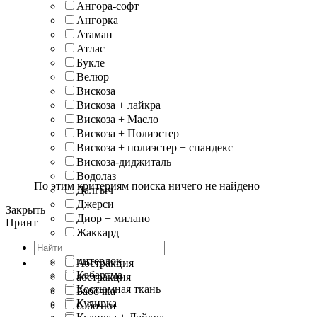
Ангора-софт
Ангорка
Атаман
Атлас
Букле
Велюр
Вискоза
Вискоза + лайкра
Вискоза + Масло
Вискоза + Полиэстер
Вискоза + полиэстер + спандекс
Вискоза-диджиталь
Водолаз
По этим критериям поиска ничего не найдено
Далгыч
Джерси
Закрыть
Диор + милано
Принт
Жаккард
Замша
интерлок
Абстракция
Кабартма
абстракция
Костюмная ткань
Бабочка
Кулирка
бабочки