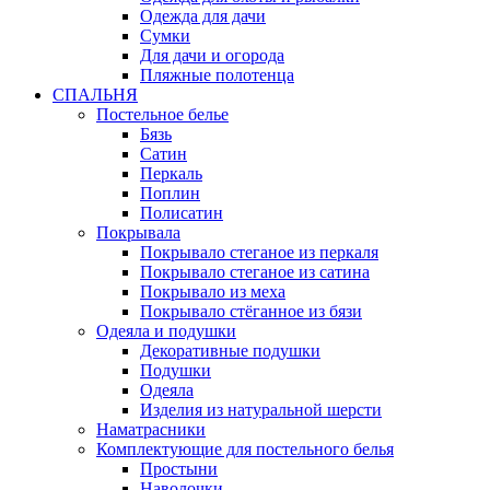
Одежда для дачи
Сумки
Для дачи и огорода
Пляжные полотенца
СПАЛЬНЯ
Постельное белье
Бязь
Сатин
Перкаль
Поплин
Полисатин
Покрывала
Покрывало стеганое из перкаля
Покрывало стеганое из сатина
Покрывало из меха
Покрывало стёганное из бязи
Одеяла и подушки
Декоративные подушки
Подушки
Одеяла
Изделия из натуральной шерсти
Наматраcники
Комплектующие для постельного белья
Простыни
Наволочки