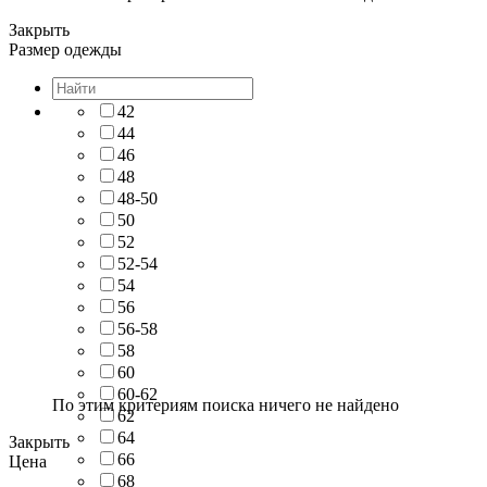
Закрыть
Размер одежды
42
44
46
48
48-50
50
52
52-54
54
56
56-58
58
60
60-62
По этим критериям поиска ничего не найдено
62
64
Закрыть
66
Цена
68