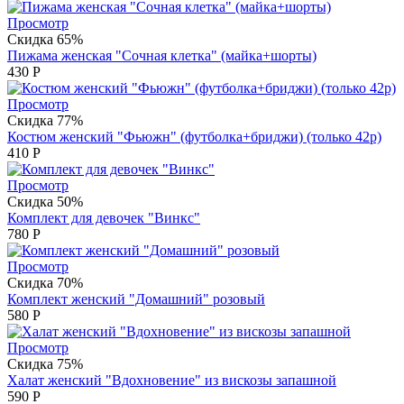
Просмотр
Скидка 65%
Пижама женская "Сочная клетка" (майка+шорты)
430
Р
Просмотр
Скидка 77%
Костюм женский "Фьюжн" (футболка+бриджи) (только 42р)
410
Р
Просмотр
Скидка 50%
Комплект для девочек "Винкс"
780
Р
Просмотр
Скидка 70%
Комплект женский "Домашний" розовый
580
Р
Просмотр
Скидка 75%
Халат женский "Вдохновение" из вискозы запашной
590
Р