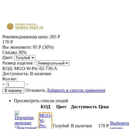
Рекомендованная цена:
265
Р
170
Р
Вы экономите:
95
Р
(
36
%)
Скидка 36%
Цвет:
Размер изделия :
КОД:
MGO-W-Prc-92-730-A
Доступность:
В наличии
Кол-во:
+
−
Отложить
Добавить в список сравнения
В корзину
Просмотреть список опций
КОД
Цвет
Доступность
Цена
MGO-
W-
Выберит
Prc-
Голубой
В наличии
170
Р
опции