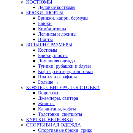
КОСТЮМЫ
Деловые костюмы
БРЮКИ, ШОРТЫ
Бриджи, капри, бермуды
Брюки
Комбинезоны
Легинсы и лосины
Шорты
БОЛЬШИЕ РАЗМЕРЫ
Костюмы
Брюки, шорты
Домашняя одежда
Туники, рубашки и блузы
Кофты, свитера, толстовки
Платья и сарафаны
Больше
→
КОФТЫ, СВИТЕРА, ТОЛСТОВКИ
Водолазки
Джемперы, свитера
Жилеты
Кардиганы, кофты
Толстовки, свитшоты
КУРТКИ, ВЕТРОВКИ
СПОРТИВНАЯ ОДЕЖДА
Спортивные брюки, трико