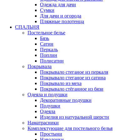
Одежда для дачи
Сумки
Для дачи и огорода
Пляжные полотенца
СПАЛЬНЯ
Постельное белье
Бязь
Сатин
Перкаль
Поплин
Полисатин
Покрывала
Покрывало стеганое из перкаля
Покрывало стеганое из сатина
Покрывало из меха
Покрывало стёганное из бязи
Одеяла и подушки
Декоративные подушки
Подушки
Одеяла
Изделия из натуральной шерсти
Наматраcники
Комплектующие для постельного белья
Простыни
Наволочки