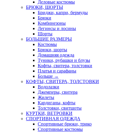
Деловые костюмы
БРЮКИ, ШОРТЫ
Бриджи, капри, бермуды
Брюки
Комбинезоны
Легинсы и лосины
Шорты
БОЛЬШИЕ РАЗМЕРЫ
Костюмы
Брюки, шорты
Домашняя одежда
Туники, рубашки и блузы
Кофты, свитера, толстовки
Платья и сарафаны
Больше
→
КОФТЫ, СВИТЕРА, ТОЛСТОВКИ
Водолазки
Джемперы, свитера
Жилеты
Кардиганы, кофты
Толстовки, свитшоты
КУРТКИ, ВЕТРОВКИ
СПОРТИВНАЯ ОДЕЖДА
Спортивные брюки, трико
Спортивные костюмы