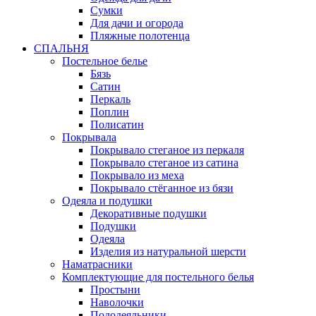
Сумки
Для дачи и огорода
Пляжные полотенца
СПАЛЬНЯ
Постельное белье
Бязь
Сатин
Перкаль
Поплин
Полисатин
Покрывала
Покрывало стеганое из перкаля
Покрывало стеганое из сатина
Покрывало из меха
Покрывало стёганное из бязи
Одеяла и подушки
Декоративные подушки
Подушки
Одеяла
Изделия из натуральной шерсти
Наматраcники
Комплектующие для постельного белья
Простыни
Наволочки
Пододеяльники