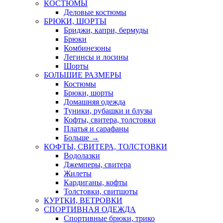
КОСТЮМЫ
Деловые костюмы
БРЮКИ, ШОРТЫ
Бриджи, капри, бермуды
Брюки
Комбинезоны
Легинсы и лосины
Шорты
БОЛЬШИЕ РАЗМЕРЫ
Костюмы
Брюки, шорты
Домашняя одежда
Туники, рубашки и блузы
Кофты, свитера, толстовки
Платья и сарафаны
Больше
→
КОФТЫ, СВИТЕРА, ТОЛСТОВКИ
Водолазки
Джемперы, свитера
Жилеты
Кардиганы, кофты
Толстовки, свитшоты
КУРТКИ, ВЕТРОВКИ
СПОРТИВНАЯ ОДЕЖДА
Спортивные брюки, трико