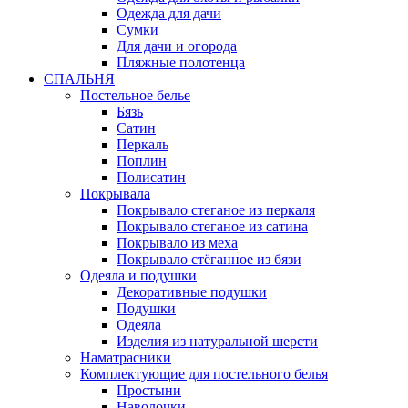
Одежда для дачи
Сумки
Для дачи и огорода
Пляжные полотенца
СПАЛЬНЯ
Постельное белье
Бязь
Сатин
Перкаль
Поплин
Полисатин
Покрывала
Покрывало стеганое из перкаля
Покрывало стеганое из сатина
Покрывало из меха
Покрывало стёганное из бязи
Одеяла и подушки
Декоративные подушки
Подушки
Одеяла
Изделия из натуральной шерсти
Наматраcники
Комплектующие для постельного белья
Простыни
Наволочки