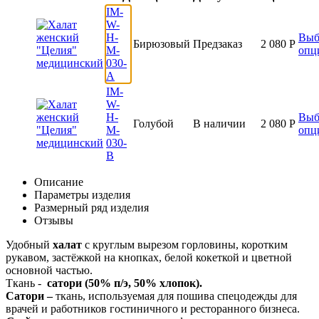
IM-
W-
H-
Выб
Бирюзовый
Предзаказ
2 080
Р
M-
опц
030-
A
IM-
W-
H-
Выб
Голубой
В наличии
2 080
Р
M-
опц
030-
B
Описание
Параметры изделия
Размерный ряд изделия
Отзывы
Удобный
халат
с круглым вырезом горловины, коротким
рукавом, застёжкой на кнопках, белой кокеткой и цветной
основной частью.
Ткань -
сатори (50% п/э, 50% хлопок).
Сатори –
ткань, используемая для пошива спецодежды для
врачей и работников гостиничного и ресторанного бизнеса.