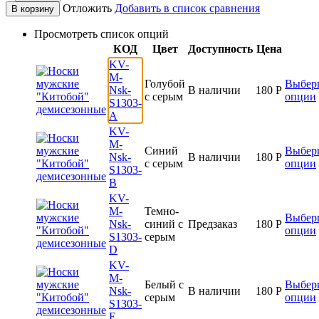
Отложить
Добавить в список сравнения
В корзину
Просмотреть список опций
КОД
Цвет
Доступность
Цена
KV-
M-
Голубой
Выбер
Nsk-
В наличии
180
Р
с серым
опции
S1303-
A
KV-
M-
Синий
Выбер
Nsk-
В наличии
180
Р
с серым
опции
S1303-
B
KV-
M-
Темно-
Выбер
Nsk-
синий с
Предзаказ
180
Р
опции
S1303-
серым
D
KV-
M-
Белый с
Выбер
Nsk-
В наличии
180
Р
серым
опции
S1303-
E