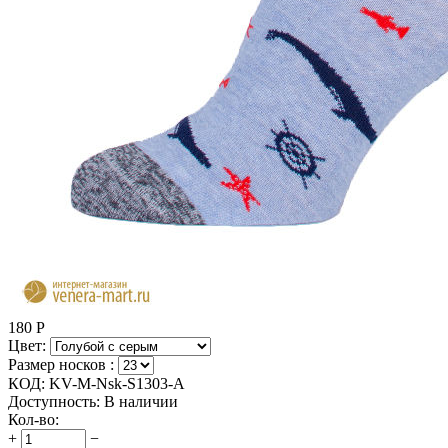
180
Р
Цвет:
Размер носков :
КОД:
KV-M-Nsk-S1303-A
Доступность:
В наличии
Кол-во:
+
−