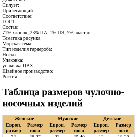
Силуэт:
Прилегающий
Соответствие:
ГОСТ
Состав:
71% хлопок, 23% ПА, 1% ПЭ, 5% эластан
Тематика рисунка:
Морская тема
Тип изделия гардероба:
Носки
Упаковка:
упаковка ПВХ
Швейное производство:
Россия
Таблица размеров чулочно-
носочных изделий
Женские
Мужские
Детские
Европ.
Размер
Европ.
Размер
Европ.
Размер
размер
ноги
размер
ноги
размер
ноги
23
35-37
23
39-40
12
18-20