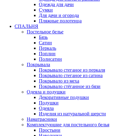
Одежда для дачи
Сумки
Для дачи и огорода
Пляжные полотенца
СПАЛЬНЯ
Постельное белье
Бязь
Сатин
Перкаль
Поплин
Полисатин
Покрывала
Покрывало стеганое из перкаля
Покрывало стеганое из сатина
Покрывало из меха
Покрывало стёганное из бязи
Одеяла и подушки
Декоративные подушки
Подушки
Одеяла
Изделия из натуральной шерсти
Наматраcники
Комплектующие для постельного белья
Простыни
Наволочки