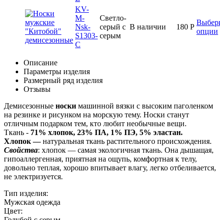
KV-
M-
Светло-
Выбер
Nsk-
серый с
В наличии
180
Р
опции
S1303-
серым
C
Описание
Параметры изделия
Размерный ряд изделия
Отзывы
Демисезонные
носки
машинной вязки с высоким паголенком
на резинке и рисунком на морскую тему. Носки станут
отличным подарком тем, кто любит необычные вещи.
Ткань -
71% хлопок, 23% ПА, 1% ПЭ, 5% эластан.
Хлопок —
натуральная ткань растительного происхождения.
Свойства
: хлопок — самая экологичная ткань. Она дышащая,
гипоаллергенная, приятная на ощупь, комфортная к телу,
довольно теплая, хорошо впитывает влагу, легко отбеливается,
не электризуется.
Тип изделия:
Мужская одежда
Цвет:
Голубой с серым