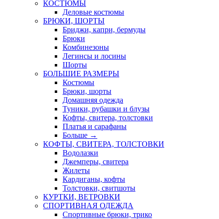
КОСТЮМЫ
Деловые костюмы
БРЮКИ, ШОРТЫ
Бриджи, капри, бермуды
Брюки
Комбинезоны
Легинсы и лосины
Шорты
БОЛЬШИЕ РАЗМЕРЫ
Костюмы
Брюки, шорты
Домашняя одежда
Туники, рубашки и блузы
Кофты, свитера, толстовки
Платья и сарафаны
Больше
→
КОФТЫ, СВИТЕРА, ТОЛСТОВКИ
Водолазки
Джемперы, свитера
Жилеты
Кардиганы, кофты
Толстовки, свитшоты
КУРТКИ, ВЕТРОВКИ
СПОРТИВНАЯ ОДЕЖДА
Спортивные брюки, трико