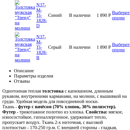
N37-
M-
Выберит
Tl-
Синий
В наличии
1 890
Р
опции
1828-
D
N37-
M-
Выберит
Tl-
Серый
В наличии
1 890
Р
опции
1828-
B
Описание
Параметры изделия
Отзывы
Однотонная теплая
толстовка
с капюшоном, длинным
рукавом, внутренними карманами, на молнии, с вышивкой на
груди. Удобная модель для повседневной носки.
Ткань -
футер с начёсом (70% хлопок, 30% полиэстер).
Футер -
трикотажное полотно из хлопка.
Свойства:
мягкое,
износостойкое, гипоаллергенное, удерживает тепло,
пропускает воздух. Ткань 2-х ниточная, с высокой
плотностью - 170-250 гр.м. С внешней стороны - гладкая,