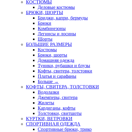
КОСТЮМЫ
Деловые костюмы
БРЮКИ, ШОРТЫ
Бриджи, капри, бермуды
Брюки
Комбинезоны
Легинсы и лосины
Шорты
БОЛЬШИЕ РАЗМЕРЫ
Костюмы
Брюки, шорты
Домашняя одежда
Туники, рубашки и блузы
Кофты, свитера, толстовки
Платья и сарафаны
Больше
→
КОФТЫ, СВИТЕРА, ТОЛСТОВКИ
Водолазки
Джемперы, свитера
Жилеты
Кардиганы, кофты
Толстовки, свитшоты
КУРТКИ, ВЕТРОВКИ
СПОРТИВНАЯ ОДЕЖДА
Спортивные брюки, трико