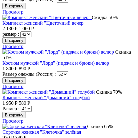
В корзину
Просмотр
Скидка 50%
Комплект женский "Цветочный вечер"
2 130
Р
1 060
Р
размер :
В корзину
Просмотр
Скидка
51%
Костюм мужской "Лорд" (пиджак и брюки) велюр
1 800
Р
890
Р
Размер одежды (Россия) :
В корзину
Просмотр
Скидка 70%
Комплект женский "Домашний" голубой
1 950
Р
580
Р
Размер :
В корзину
Просмотр
Скидка 65%
Сорочка женская "Клеточка" зелёная
970
Р
340
Р