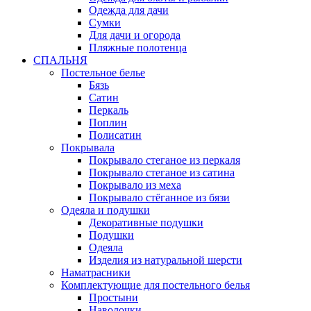
Одежда для дачи
Сумки
Для дачи и огорода
Пляжные полотенца
СПАЛЬНЯ
Постельное белье
Бязь
Сатин
Перкаль
Поплин
Полисатин
Покрывала
Покрывало стеганое из перкаля
Покрывало стеганое из сатина
Покрывало из меха
Покрывало стёганное из бязи
Одеяла и подушки
Декоративные подушки
Подушки
Одеяла
Изделия из натуральной шерсти
Наматраcники
Комплектующие для постельного белья
Простыни
Наволочки