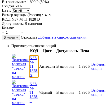
Вы экономите:
1 890
Р
(
50
%)
Скидка 50%
Цвет:
Размер одежды (Россия) :
КОД:
N37-M-Tl-1828-D
Доступность:
В наличии
Кол-во:
+
−
Отложить
Добавить в список сравнения
В корзину
Просмотреть список опций
КОД
Цвет
Доступность
Цена
N37-
M-
Выберит
Tl-
Антрацит
В наличии
1 890
Р
опции
1828-
A
N37-
M-
Выберит
Tl-
Чёрный
В наличии
1 890
Р
опции
1828-
C