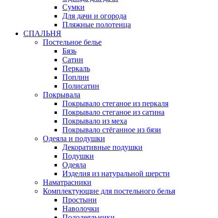
Сумки
Для дачи и огорода
Пляжные полотенца
СПАЛЬНЯ
Постельное белье
Бязь
Сатин
Перкаль
Поплин
Полисатин
Покрывала
Покрывало стеганое из перкаля
Покрывало стеганое из сатина
Покрывало из меха
Покрывало стёганное из бязи
Одеяла и подушки
Декоративные подушки
Подушки
Одеяла
Изделия из натуральной шерсти
Наматраcники
Комплектующие для постельного белья
Простыни
Наволочки
Пододеяльники