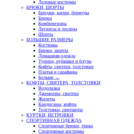
Деловые костюмы
БРЮКИ, ШОРТЫ
Бриджи, капри, бермуды
Брюки
Комбинезоны
Легинсы и лосины
Шорты
БОЛЬШИЕ РАЗМЕРЫ
Костюмы
Брюки, шорты
Домашняя одежда
Туники, рубашки и блузы
Кофты, свитера, толстовки
Платья и сарафаны
Больше
→
КОФТЫ, СВИТЕРА, ТОЛСТОВКИ
Водолазки
Джемперы, свитера
Жилеты
Кардиганы, кофты
Толстовки, свитшоты
КУРТКИ, ВЕТРОВКИ
СПОРТИВНАЯ ОДЕЖДА
Спортивные брюки, трико
Спортивные костюмы