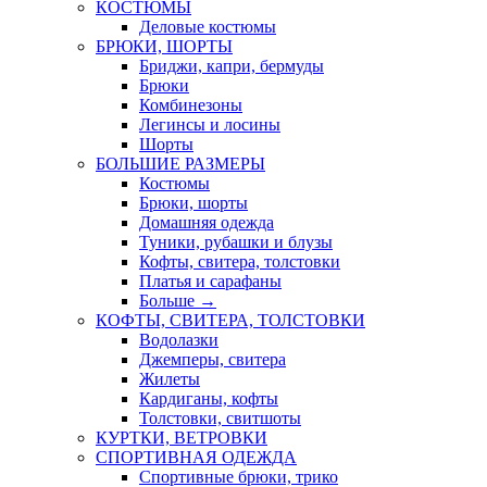
КОСТЮМЫ
Деловые костюмы
БРЮКИ, ШОРТЫ
Бриджи, капри, бермуды
Брюки
Комбинезоны
Легинсы и лосины
Шорты
БОЛЬШИЕ РАЗМЕРЫ
Костюмы
Брюки, шорты
Домашняя одежда
Туники, рубашки и блузы
Кофты, свитера, толстовки
Платья и сарафаны
Больше
→
КОФТЫ, СВИТЕРА, ТОЛСТОВКИ
Водолазки
Джемперы, свитера
Жилеты
Кардиганы, кофты
Толстовки, свитшоты
КУРТКИ, ВЕТРОВКИ
СПОРТИВНАЯ ОДЕЖДА
Спортивные брюки, трико