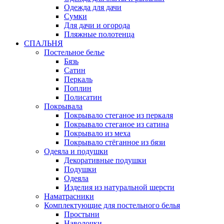
Одежда для дачи
Сумки
Для дачи и огорода
Пляжные полотенца
СПАЛЬНЯ
Постельное белье
Бязь
Сатин
Перкаль
Поплин
Полисатин
Покрывала
Покрывало стеганое из перкаля
Покрывало стеганое из сатина
Покрывало из меха
Покрывало стёганное из бязи
Одеяла и подушки
Декоративные подушки
Подушки
Одеяла
Изделия из натуральной шерсти
Наматраcники
Комплектующие для постельного белья
Простыни
Наволочки