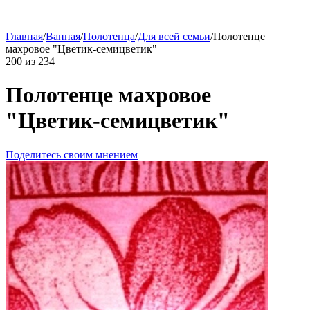
Главная
/
Ванная
/
Полотенца
/
Для всей семьи
/
Полотенце
махровое "Цветик-семицветик"
200
из
234
Полотенце махровое
"Цветик-семицветик"
Поделитесь своим мнением