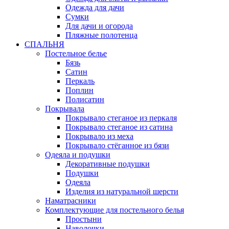
Одежда для дачи
Сумки
Для дачи и огорода
Пляжные полотенца
СПАЛЬНЯ
Постельное белье
Бязь
Сатин
Перкаль
Поплин
Полисатин
Покрывала
Покрывало стеганое из перкаля
Покрывало стеганое из сатина
Покрывало из меха
Покрывало стёганное из бязи
Одеяла и подушки
Декоративные подушки
Подушки
Одеяла
Изделия из натуральной шерсти
Наматраcники
Комплектующие для постельного белья
Простыни
Наволочки