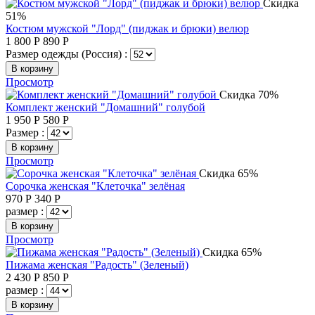
Скидка
51%
Костюм мужской "Лорд" (пиджак и брюки) велюр
1 800
Р
890
Р
Размер одежды (Россия) :
В корзину
Просмотр
Скидка 70%
Комплект женский "Домашний" голубой
1 950
Р
580
Р
Размер :
В корзину
Просмотр
Скидка 65%
Сорочка женская "Клеточка" зелёная
970
Р
340
Р
размер :
В корзину
Просмотр
Скидка 65%
Пижама женская "Радость" (Зеленый)
2 430
Р
850
Р
размер :
В корзину