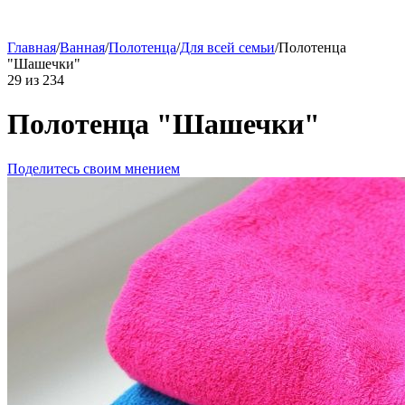
Главная
/
Ванная
/
Полотенца
/
Для всей семьи
/
Полотенца
"Шашечки"
29
из
234
Полотенца "Шашечки"
Поделитесь своим мнением