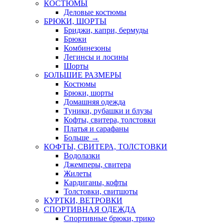
КОСТЮМЫ
Деловые костюмы
БРЮКИ, ШОРТЫ
Бриджи, капри, бермуды
Брюки
Комбинезоны
Легинсы и лосины
Шорты
БОЛЬШИЕ РАЗМЕРЫ
Костюмы
Брюки, шорты
Домашняя одежда
Туники, рубашки и блузы
Кофты, свитера, толстовки
Платья и сарафаны
Больше
→
КОФТЫ, СВИТЕРА, ТОЛСТОВКИ
Водолазки
Джемперы, свитера
Жилеты
Кардиганы, кофты
Толстовки, свитшоты
КУРТКИ, ВЕТРОВКИ
СПОРТИВНАЯ ОДЕЖДА
Спортивные брюки, трико