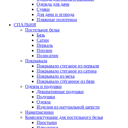
Одежда для дачи
Сумки
Для дачи и огорода
Пляжные полотенца
СПАЛЬНЯ
Постельное белье
Бязь
Сатин
Перкаль
Поплин
Полисатин
Покрывала
Покрывало стеганое из перкаля
Покрывало стеганое из сатина
Покрывало из меха
Покрывало стёганное из бязи
Одеяла и подушки
Декоративные подушки
Подушки
Одеяла
Изделия из натуральной шерсти
Наматраcники
Комплектующие для постельного белья
Простыни
Наволочки