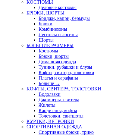
КОСТЮМЫ
Деловые костюмы
БРЮКИ, ШОРТЫ
Бриджи, капри, бермуды
Брюки
Комбинезоны
Легинсы и лосины
Шорты
БОЛЬШИЕ РАЗМЕРЫ
Костюмы
Брюки, шорты
Домашняя одежда
Туники, рубашки и блузы
Кофты, свитера, толстовки
Платья и сарафаны
Больше
→
КОФТЫ, СВИТЕРА, ТОЛСТОВКИ
Водолазки
Джемперы, свитера
Жилеты
Кардиганы, кофты
Толстовки, свитшоты
КУРТКИ, ВЕТРОВКИ
СПОРТИВНАЯ ОДЕЖДА
Спортивные брюки, трико