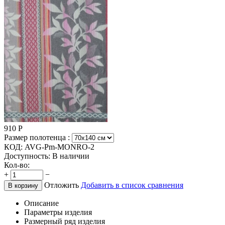
910
Р
Размер полотенца :
КОД:
AVG-Pm-MONRO-2
Доступность:
В наличии
Кол-во:
+
−
Отложить
Добавить в список сравнения
В корзину
Описание
Параметры изделия
Размерный ряд изделия