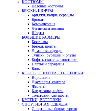
КОСТЮМЫ
Деловые костюмы
БРЮКИ, ШОРТЫ
Бриджи, капри, бермуды
Брюки
Комбинезоны
Легинсы и лосины
Шорты
БОЛЬШИЕ РАЗМЕРЫ
Костюмы
Брюки, шорты
Домашняя одежда
Туники, рубашки и блузы
Кофты, свитера, толстовки
Платья и сарафаны
Больше
→
КОФТЫ, СВИТЕРА, ТОЛСТОВКИ
Водолазки
Джемперы, свитера
Жилеты
Кардиганы, кофты
Толстовки, свитшоты
КУРТКИ, ВЕТРОВКИ
СПОРТИВНАЯ ОДЕЖДА
Спортивные брюки, трико