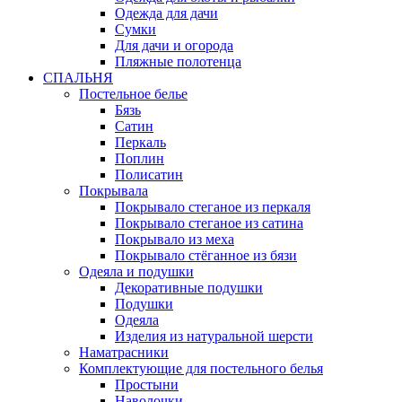
Одежда для дачи
Сумки
Для дачи и огорода
Пляжные полотенца
СПАЛЬНЯ
Постельное белье
Бязь
Сатин
Перкаль
Поплин
Полисатин
Покрывала
Покрывало стеганое из перкаля
Покрывало стеганое из сатина
Покрывало из меха
Покрывало стёганное из бязи
Одеяла и подушки
Декоративные подушки
Подушки
Одеяла
Изделия из натуральной шерсти
Наматраcники
Комплектующие для постельного белья
Простыни
Наволочки