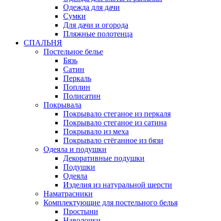
Одежда для дачи
Сумки
Для дачи и огорода
Пляжные полотенца
СПАЛЬНЯ
Постельное белье
Бязь
Сатин
Перкаль
Поплин
Полисатин
Покрывала
Покрывало стеганое из перкаля
Покрывало стеганое из сатина
Покрывало из меха
Покрывало стёганное из бязи
Одеяла и подушки
Декоративные подушки
Подушки
Одеяла
Изделия из натуральной шерсти
Наматраcники
Комплектующие для постельного белья
Простыни
Наволочки