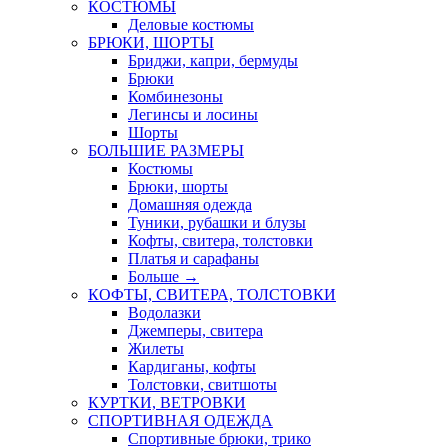
КОСТЮМЫ
Деловые костюмы
БРЮКИ, ШОРТЫ
Бриджи, капри, бермуды
Брюки
Комбинезоны
Легинсы и лосины
Шорты
БОЛЬШИЕ РАЗМЕРЫ
Костюмы
Брюки, шорты
Домашняя одежда
Туники, рубашки и блузы
Кофты, свитера, толстовки
Платья и сарафаны
Больше
→
КОФТЫ, СВИТЕРА, ТОЛСТОВКИ
Водолазки
Джемперы, свитера
Жилеты
Кардиганы, кофты
Толстовки, свитшоты
КУРТКИ, ВЕТРОВКИ
СПОРТИВНАЯ ОДЕЖДА
Спортивные брюки, трико