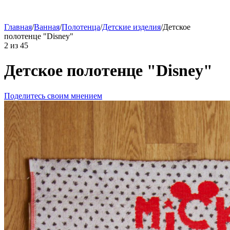
Главная
/
Ванная
/
Полотенца
/
Детские изделия
/
Детское
полотенце "Disney"
2
из
45
Детское полотенце "Disney"
Поделитесь своим мнением