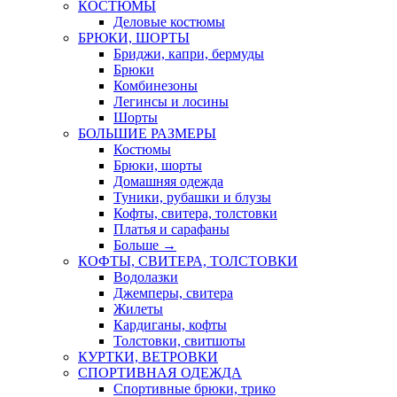
КОСТЮМЫ
Деловые костюмы
БРЮКИ, ШОРТЫ
Бриджи, капри, бермуды
Брюки
Комбинезоны
Легинсы и лосины
Шорты
БОЛЬШИЕ РАЗМЕРЫ
Костюмы
Брюки, шорты
Домашняя одежда
Туники, рубашки и блузы
Кофты, свитера, толстовки
Платья и сарафаны
Больше
→
КОФТЫ, СВИТЕРА, ТОЛСТОВКИ
Водолазки
Джемперы, свитера
Жилеты
Кардиганы, кофты
Толстовки, свитшоты
КУРТКИ, ВЕТРОВКИ
СПОРТИВНАЯ ОДЕЖДА
Спортивные брюки, трико