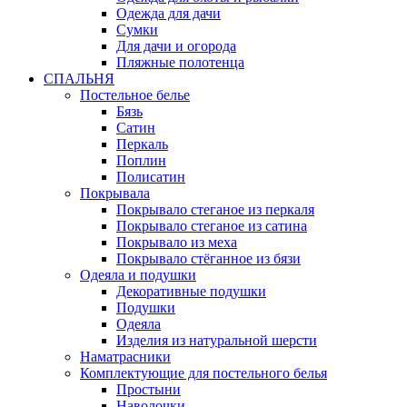
Одежда для дачи
Сумки
Для дачи и огорода
Пляжные полотенца
СПАЛЬНЯ
Постельное белье
Бязь
Сатин
Перкаль
Поплин
Полисатин
Покрывала
Покрывало стеганое из перкаля
Покрывало стеганое из сатина
Покрывало из меха
Покрывало стёганное из бязи
Одеяла и подушки
Декоративные подушки
Подушки
Одеяла
Изделия из натуральной шерсти
Наматраcники
Комплектующие для постельного белья
Простыни
Наволочки