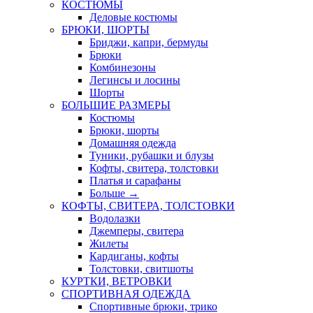
КОСТЮМЫ
Деловые костюмы
БРЮКИ, ШОРТЫ
Бриджи, капри, бермуды
Брюки
Комбинезоны
Легинсы и лосины
Шорты
БОЛЬШИЕ РАЗМЕРЫ
Костюмы
Брюки, шорты
Домашняя одежда
Туники, рубашки и блузы
Кофты, свитера, толстовки
Платья и сарафаны
Больше
→
КОФТЫ, СВИТЕРА, ТОЛСТОВКИ
Водолазки
Джемперы, свитера
Жилеты
Кардиганы, кофты
Толстовки, свитшоты
КУРТКИ, ВЕТРОВКИ
СПОРТИВНАЯ ОДЕЖДА
Спортивные брюки, трико