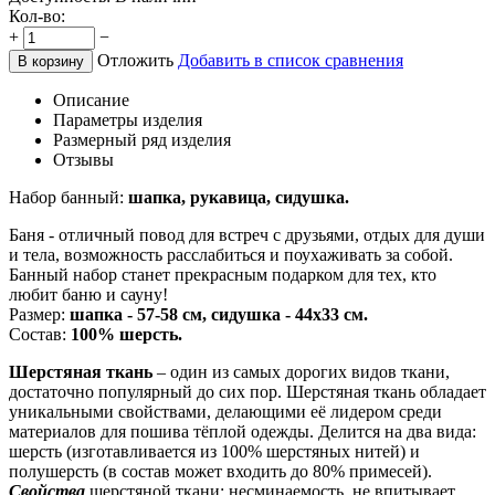
Кол-во:
+
−
Отложить
Добавить в список сравнения
В корзину
Описание
Параметры изделия
Размерный ряд изделия
Отзывы
Набор банный:
шапка, рукавица, сидушка.
Баня - отличный повод для встреч с друзьями, отдых для души
и тела, возможность расслабиться и поухаживать за собой.
Банный набор станет прекрасным подарком для тех, кто
любит баню и сауну!
Размер:
шапка -
57-58 см, сидушка - 44х33 см.
Состав:
100% шерсть.
Шерстяная ткань
– один из самых дорогих видов ткани,
достаточно популярный до сих пор. Шерстяная ткань обладает
уникальными свойствами, делающими её лидером среди
материалов для пошива тёплой одежды. Делится на два вида:
шерсть (изготавливается из 100% шерстяных нитей) и
полушерсть (в состав может входить до 80% примесей).
Свойства
шерстяной ткани: несминаемость, не впитывает