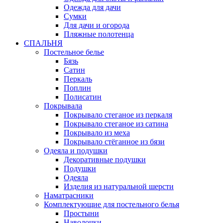
Одежда для дачи
Сумки
Для дачи и огорода
Пляжные полотенца
СПАЛЬНЯ
Постельное белье
Бязь
Сатин
Перкаль
Поплин
Полисатин
Покрывала
Покрывало стеганое из перкаля
Покрывало стеганое из сатина
Покрывало из меха
Покрывало стёганное из бязи
Одеяла и подушки
Декоративные подушки
Подушки
Одеяла
Изделия из натуральной шерсти
Наматраcники
Комплектующие для постельного белья
Простыни
Наволочки