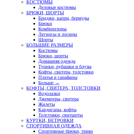
КОСТЮМЫ
Деловые костюмы
БРЮКИ, ШОРТЫ
Бриджи, капри, бермуды
Брюки
Комбинезоны
Легинсы и лосины
Шорты
БОЛЬШИЕ РАЗМЕРЫ
Костюмы
Брюки, шорты
Домашняя одежда
Туники, рубашки и блузы
Кофты, свитера, толстовки
Платья и сарафаны
Больше
→
КОФТЫ, СВИТЕРА, ТОЛСТОВКИ
Водолазки
Джемперы, свитера
Жилеты
Кардиганы, кофты
Толстовки, свитшоты
КУРТКИ, ВЕТРОВКИ
СПОРТИВНАЯ ОДЕЖДА
Спортивные брюки, трико