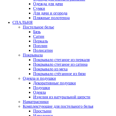
Одежда для дачи
Сумки
Для дачи и огорода
Пляжные полотенца
СПАЛЬНЯ
Постельное белье
Бязь
Сатин
Перкаль
Поплин
Полисатин
Покрывала
Покрывало стеганое из перкаля
Покрывало стеганое из сатина
Покрывало из меха
Покрывало стёганное из бязи
Одеяла и подушки
Декоративные подушки
Подушки
Одеяла
Изделия из натуральной шерсти
Наматраcники
Комплектующие для постельного белья
Простыни
Наволочки