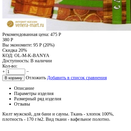
Рекомендованная цена:
475
Р
380
Р
Вы экономите:
95
Р
(
20
%)
Скидка 20%
КОД:
OL-M-K-BANYA
Доступность:
В наличии
Кол-во:
+
−
Отложить
Добавить в список сравнения
В корзину
Описание
Параметры изделия
Размерный ряд изделия
Отзывы
Килт мужской, для бани и сауны. Ткань - хлопок 100%,
плотность - 170 г/м2. Вид ткани - вафельное полотно.