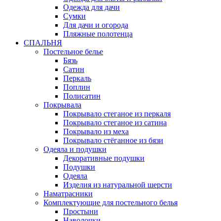
Одежда для дачи
Сумки
Для дачи и огорода
Пляжные полотенца
СПАЛЬНЯ
Постельное белье
Бязь
Сатин
Перкаль
Поплин
Полисатин
Покрывала
Покрывало стеганое из перкаля
Покрывало стеганое из сатина
Покрывало из меха
Покрывало стёганное из бязи
Одеяла и подушки
Декоративные подушки
Подушки
Одеяла
Изделия из натуральной шерсти
Наматраcники
Комплектующие для постельного белья
Простыни
Наволочки