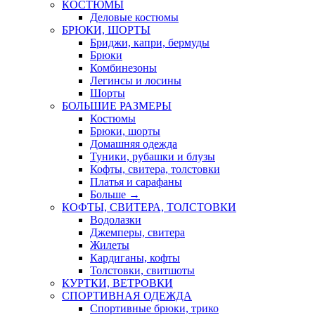
КОСТЮМЫ
Деловые костюмы
БРЮКИ, ШОРТЫ
Бриджи, капри, бермуды
Брюки
Комбинезоны
Легинсы и лосины
Шорты
БОЛЬШИЕ РАЗМЕРЫ
Костюмы
Брюки, шорты
Домашняя одежда
Туники, рубашки и блузы
Кофты, свитера, толстовки
Платья и сарафаны
Больше
→
КОФТЫ, СВИТЕРА, ТОЛСТОВКИ
Водолазки
Джемперы, свитера
Жилеты
Кардиганы, кофты
Толстовки, свитшоты
КУРТКИ, ВЕТРОВКИ
СПОРТИВНАЯ ОДЕЖДА
Спортивные брюки, трико