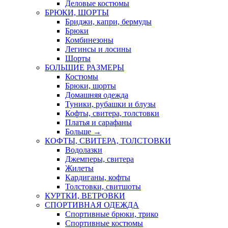
Деловые костюмы
БРЮКИ, ШОРТЫ
Бриджи, капри, бермуды
Брюки
Комбинезоны
Легинсы и лосины
Шорты
БОЛЬШИЕ РАЗМЕРЫ
Костюмы
Брюки, шорты
Домашняя одежда
Туники, рубашки и блузы
Кофты, свитера, толстовки
Платья и сарафаны
Больше
→
КОФТЫ, СВИТЕРА, ТОЛСТОВКИ
Водолазки
Джемперы, свитера
Жилеты
Кардиганы, кофты
Толстовки, свитшоты
КУРТКИ, ВЕТРОВКИ
СПОРТИВНАЯ ОДЕЖДА
Спортивные брюки, трико
Спортивные костюмы