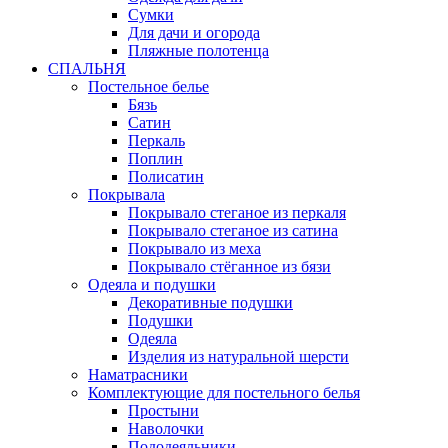
Сумки
Для дачи и огорода
Пляжные полотенца
СПАЛЬНЯ
Постельное белье
Бязь
Сатин
Перкаль
Поплин
Полисатин
Покрывала
Покрывало стеганое из перкаля
Покрывало стеганое из сатина
Покрывало из меха
Покрывало стёганное из бязи
Одеяла и подушки
Декоративные подушки
Подушки
Одеяла
Изделия из натуральной шерсти
Наматраcники
Комплектующие для постельного белья
Простыни
Наволочки
Пододеяльники