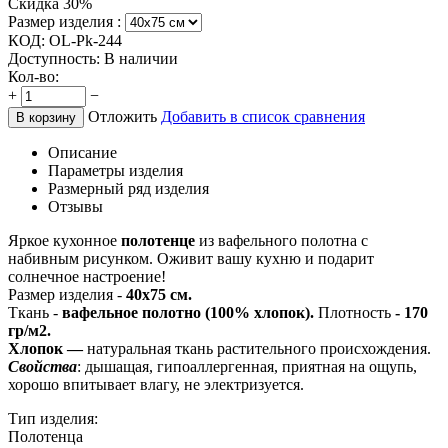
Скидка 30%
Размер изделия :
КОД:
OL-Pk-244
Доступность:
В наличии
Кол-во:
+
−
Отложить
Добавить в список сравнения
В корзину
Описание
Параметры изделия
Размерный ряд изделия
Отзывы
Яркое кухонное
полотенце
из вафельного полотна с
набивным рисунком. Оживит вашу кухню и подарит
солнечное настроение!
Размер изделия -
40х75 см.
Ткань -
вафельное полотно (100% хлопок).
Плотность
- 170
гр/м2.
Хлопок —
натуральная ткань растительного происхождения.
Свойства
: дышащая, гипоаллергенная, приятная на ощупь,
хорошо впитывает влагу, не электризуется.
Тип изделия:
Полотенца