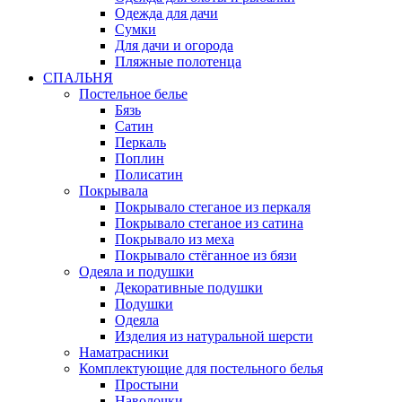
Одежда для дачи
Сумки
Для дачи и огорода
Пляжные полотенца
СПАЛЬНЯ
Постельное белье
Бязь
Сатин
Перкаль
Поплин
Полисатин
Покрывала
Покрывало стеганое из перкаля
Покрывало стеганое из сатина
Покрывало из меха
Покрывало стёганное из бязи
Одеяла и подушки
Декоративные подушки
Подушки
Одеяла
Изделия из натуральной шерсти
Наматраcники
Комплектующие для постельного белья
Простыни
Наволочки